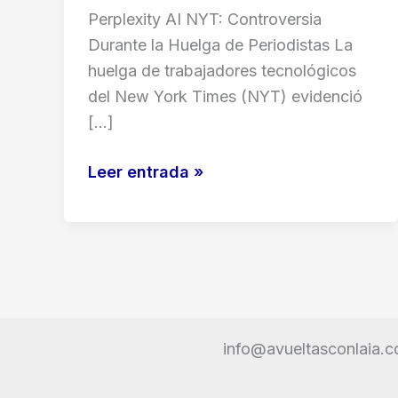
Perplexity AI NYT: Controversia
Durante la Huelga de Periodistas La
huelga de trabajadores tecnológicos
del New York Times (NYT) evidenció
[…]
Perplexity
Leer entrada »
AI
NYT:
Controversia
Durante
la
Huelga
info@avueltasconlaia.
de
Periodistas