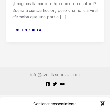
¿Imaginas llamar a tu hijo como un chatbot?
Suena a ciencia ficción, pero una noticia viral
afirmaba que una pareja […]
¡Cuidado
Leer entrada »
con
la
IA!
La
Historia
del
info@avueltasconlaia.com
Bebé
«Chat
Yipiti»
y
los
Gestionar consentimiento
Terminos de Servicio
Peligros