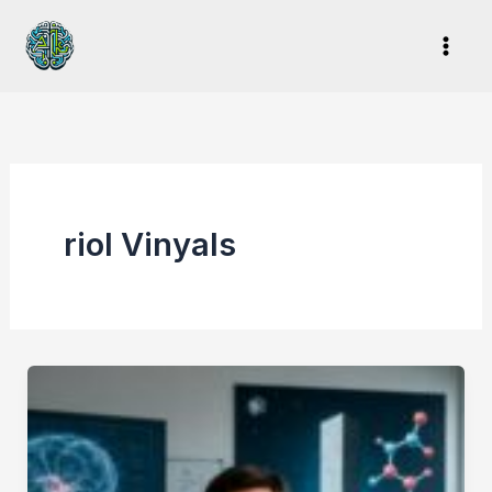
Ir
al
contenido
riol Vinyals