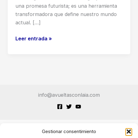
una promesa futurista; es una herramienta
transformadora que define nuestro mundo
actual. […]
Oriol
Leer entrada »
Vinyals:
El
Genio
Catalán
que
Desafía
info@avueltasconlaia.com
los
Límites
de
la
Inteligencia
Gestionar consentimiento
Terminos de Servicio
Artificial