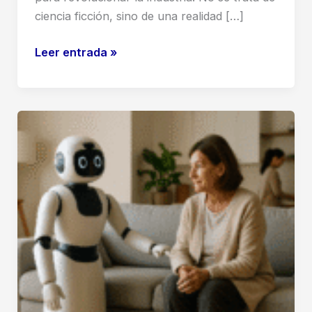
ciencia ficción, sino de una realidad […]
Robot
Leer entrada »
humanoide
autónomo:
El
Futuro
del
Trabajo
ya
Está
Aquí