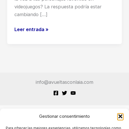
videojuegos? La respuesta podría estar
cambiando […]
IA
Leer entrada »
en
Videojuegos:
¿El
Futuro
del
Gaming
info@avueltasconlaia.com
o
el
Fin
de
los
Gestionar consentimiento
Terminos de Servicio
Actores
Para ofrecer las mejores experiencias, utilizamos tecnologías como