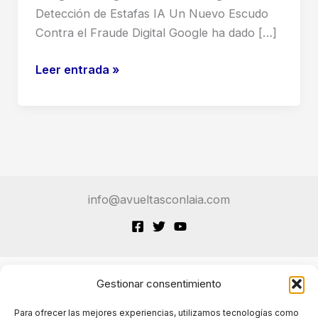
Detección de Estafas IA Un Nuevo Escudo
Contra el Fraude Digital Google ha dado […]
Google
Leer entrada »
Messages
Refuerza
la
Seguridad
con
Detección
info@avueltasconlaia.com
de
Estafas
IA
Gestionar consentimiento
Terminos de Servicio
Para ofrecer las mejores experiencias, utilizamos tecnologías como