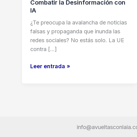
Combatir la Desinformación con
IA
¿Te preocupa la avalancha de noticias
falsas y propaganda que inunda las
redes sociales? No estás solo. La UE
contra […]
Influencers
Leer entrada »
vs.
Bots
Rusos:
La
Guía
Definitiva
info@avueltasconlaia.
de
la