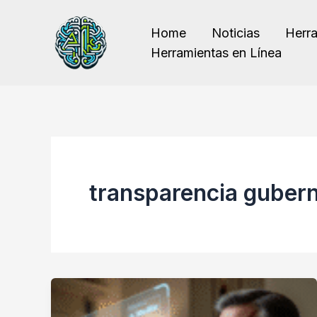
Ir
al
Home
Noticias
Herr
contenido
Herramientas en Línea
transparencia guber