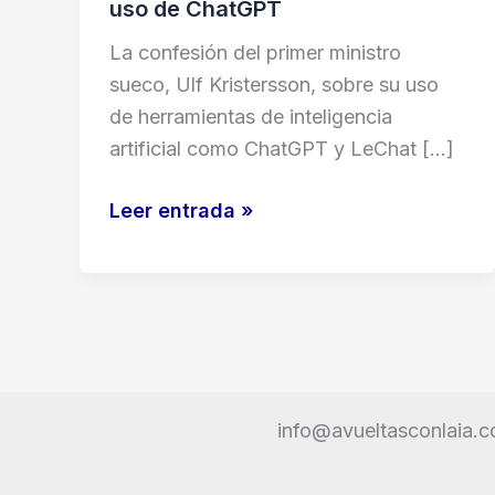
uso de ChatGPT
La confesión del primer ministro
sueco, Ulf Kristersson, sobre su uso
de herramientas de inteligencia
artificial como ChatGPT y LeChat […]
Inteligencia
Leer entrada »
artificial
en
política:
El
caso
de
info@avueltasconlaia.
Ulf
Kristersson