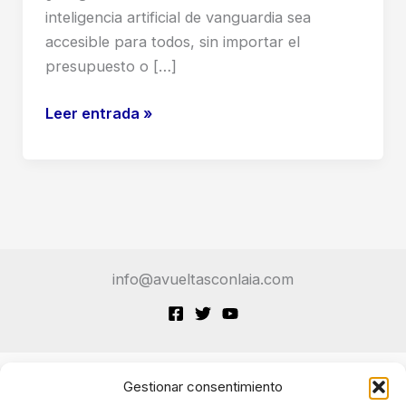
inteligencia artificial de vanguardia sea
accesible para todos, sin importar el
presupuesto o […]
DeepSeek
Leer entrada »
V3.1
Terminus:
¿El
Fin
de
la
info@avueltasconlaia.com
Brecha
entre
China
y
Occidente
Gestionar consentimiento
Terminos de Servicio
en