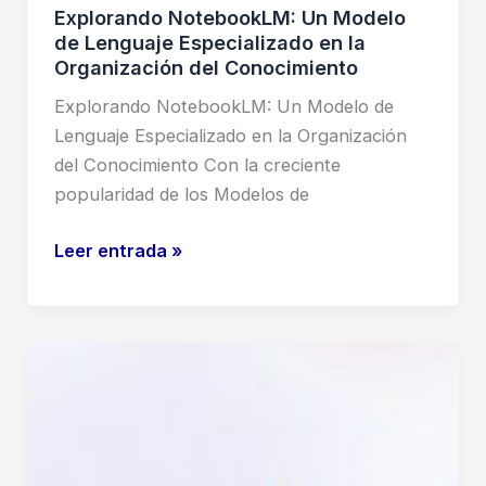
Explorando NotebookLM: Un Modelo
de Lenguaje Especializado en la
Organización del Conocimiento
Explorando NotebookLM: Un Modelo de
Lenguaje Especializado en la Organización
del Conocimiento Con la creciente
popularidad de los Modelos de
Explorando
Leer entrada »
NotebookLM:
Un
Modelo
de
Lenguaje
Especializado
en
la