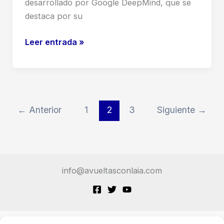
desarrollado por Google DeepMind, que se
destaca por su
Gemini:
Leer entrada »
Introducción
y
Usos
Principales
←
Anterior
1
2
3
Siguiente
→
info@avueltasconlaia.com