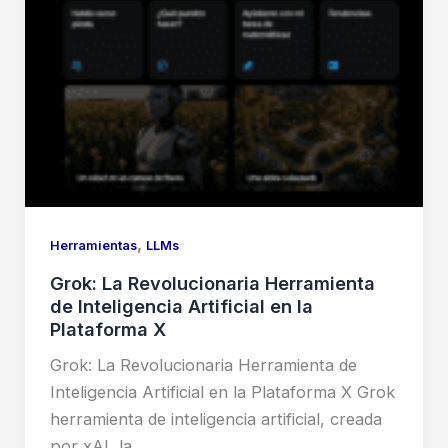
Formato
Corto
,
Herramientas
LLMs
Grok: La Revolucionaria Herramienta
de Inteligencia Artificial en la
Plataforma X
Grok: La Revolucionaria Herramienta de
Inteligencia Artificial en la Plataforma X Grok
herramienta de inteligencia artificial, creada
por xAI, la