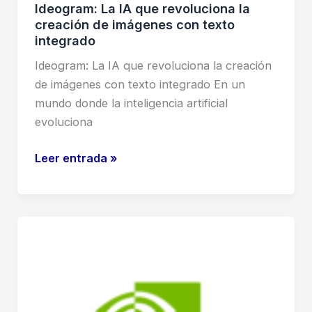
Ideogram: La IA que revoluciona la
creación de imágenes con texto
integrado
Ideogram: La IA que revoluciona la creación
de imágenes con texto integrado En un
mundo donde la inteligencia artificial
evoluciona
Ideogram:
Leer entrada »
La
IA
que
revoluciona
la
creación
de
imágenes