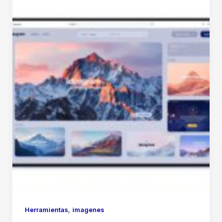
Europea
en
Asistentes
de
IA
,
Herramientas
imagenes