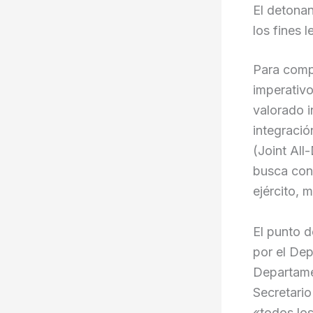
El detonan
los fines 
Para comp
imperativo
valorado i
integraci
(Joint Al
busca cone
ejército, 
El punto d
por el De
Departame
Secretario
«todos los