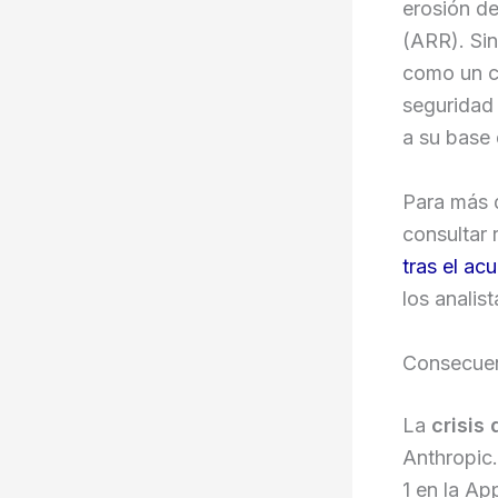
erosión de
(ARR). Sin
como un co
seguridad 
a su base 
Para más d
consultar 
tras el ac
los analis
Consecuen
La
crisis
Anthropic
1 en la Ap