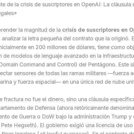
te de la crisis de suscriptores en OpenAI: La cláusula
legales»
render la magnitud de la
crisis de suscriptores en 
 analizar la letra pequeña del contrato que la originó. 
nicialmente en 200 millones de dólares, tiene como obj
ón de modelos de lenguaje avanzado en la infraestruc
l-Domain Command and Control) del Pentágono. Este s
ctar sensores de todas las ramas militares —fuerza a
marina y fuerza espacial— en una única red de nube uni
e fractura no fue el dinero, sino una cláusula específic
partamento de Defensa (ahora retóricamente denomin
nto de Guerra o DoW bajo la administración Trump y 
 Pete Hegseth). El gobierno exigió una licencia de uso
 fines legales» (
all lawful purposes
). En el contexto de