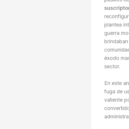
suscripto
reconfigur
plantea in
guerra mod
brindaban 
comunidad
éxodo masi
sector.
En este an
fuga de us
valiente p
convertido
administra