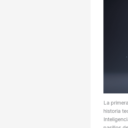
La primer
historia t
Inteligenc
pasillos 