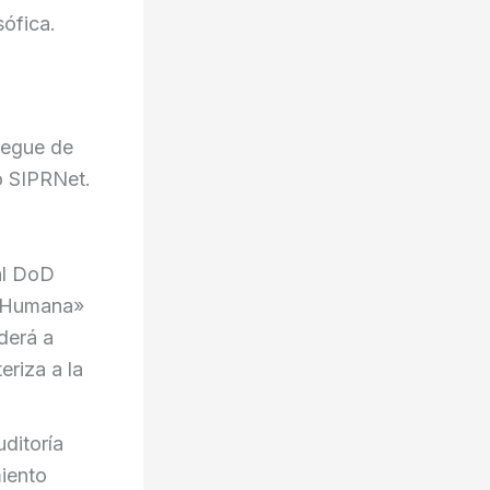
sófica.
iegue de
o SIPRNet.
al DoD
n Humana»
derá a
eriza a la
uditoría
iento