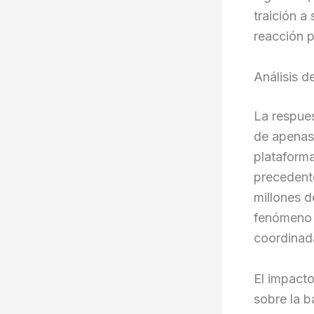
traición a
reacción p
Análisis d
La respue
de apenas 
plataform
precedente
millones d
fenómeno n
coordinad
El impacto
sobre la 