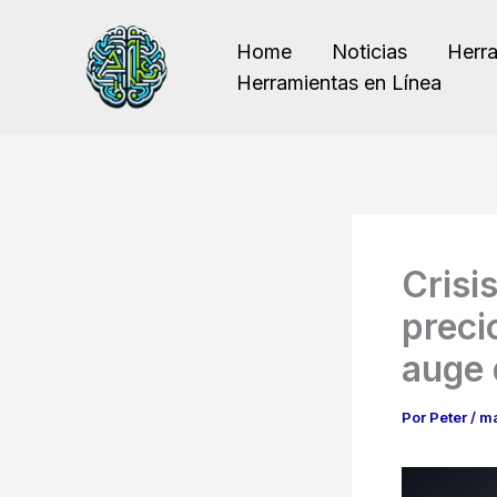
Ir
al
Home
Noticias
Herr
contenido
Herramientas en Línea
Crisi
precio
auge 
Por
Peter
/
ma