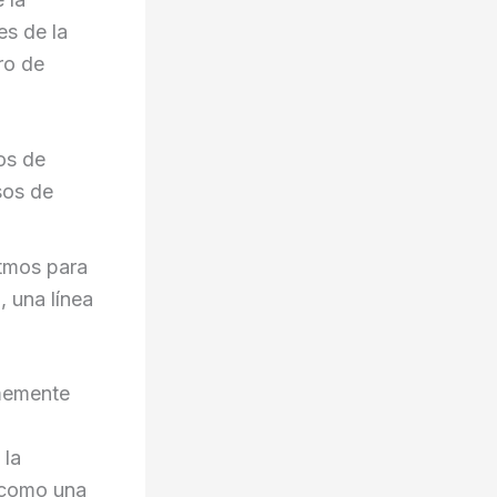
es de la
ro de
os de
sos de
itmos para
, una línea
rmemente
 la
a como una