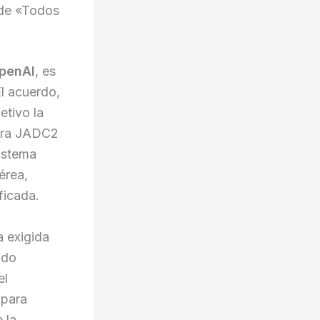
 de «Todos
OpenAI
, es
El acuerdo,
etivo la
tura JADC2
istema
érea,
ficada.
a exigida
ado
el
 para
 la