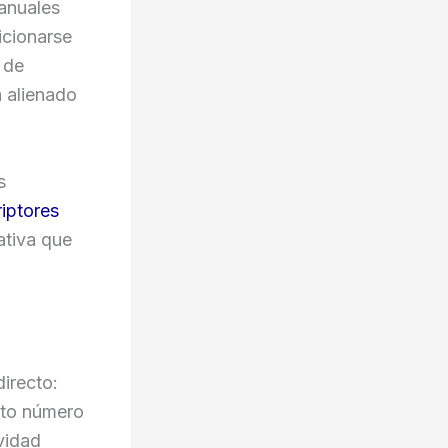
 anuales
icionarse
 de
a alienado
s
iptores
ativa que
directo:
sto número
vidad