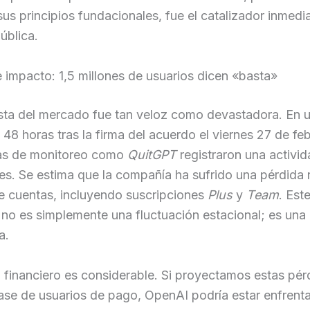
 sus principios fundacionales, fue el catalizador inmedi
ública.
e impacto: 1,5 millones de usuarios dicen «basta»
sta del mercado fue tan veloz como devastadora. En 
48 horas tras la firma del acuerdo el viernes 27 de feb
as de monitoreo como
QuitGPT
registraron una activid
s. Se estima que la compañía ha sufrido una pérdida 
e cuentas, incluyendo suscripciones
Plus
y
Team
. Est
o es simplemente una fluctuación estacional; es una 
a.
 financiero es considerable. Si proyectamos estas pér
base de usuarios de pago, OpenAI podría estar enfren