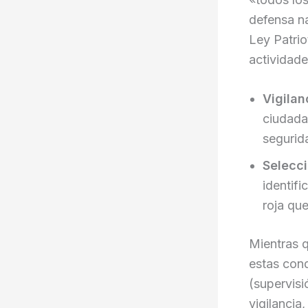
defensa na
Ley Patrio
actividade
Vigilan
ciudada
segurid
Selecci
identifi
roja qu
Mientras 
estas con
(supervisi
vigilancia