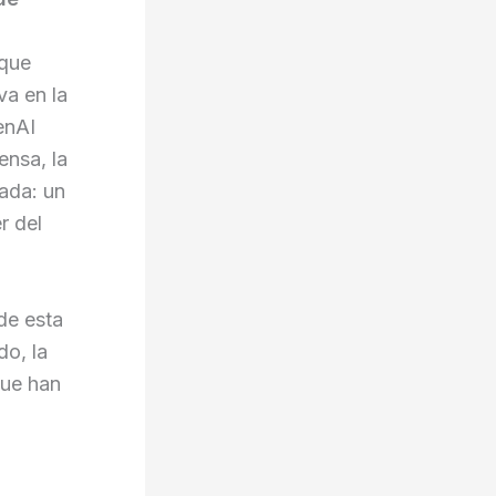
 que
va en la
enAI
ensa, la
ada: un
r del
de esta
do, la
que han