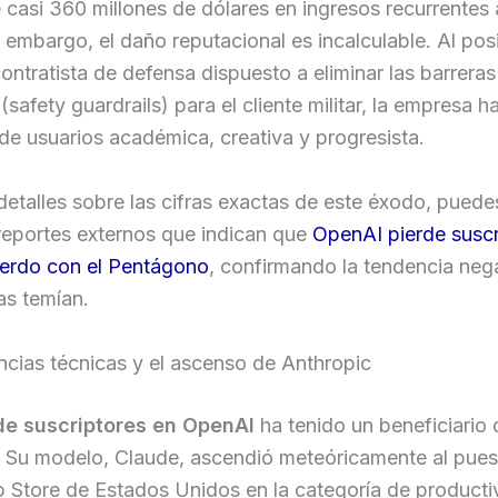
 casi 360 millones de dólares en ingresos recurrentes
 embargo, el daño reputacional es incalculable. Al pos
ntratista de defensa dispuesto a eliminar las barreras
(safety guardrails) para el cliente militar, la empresa h
de usuarios académica, creativa y progresista.
etalles sobre las cifras exactas de este éxodo, puede
reportes externos que indican que
OpenAI pierde suscr
uerdo con el Pentágono
, confirmando la tendencia neg
tas temían.
cias técnicas y el ascenso de Anthropic
 de suscriptores en OpenAI
ha tenido un beneficiario 
. Su modelo, Claude, ascendió meteóricamente al pue
p Store de Estados Unidos en la categoría de producti