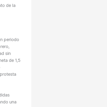
ato de la
un periodo
rero,
ad sin
neta de 1,5
e
protesta
didas
tando una