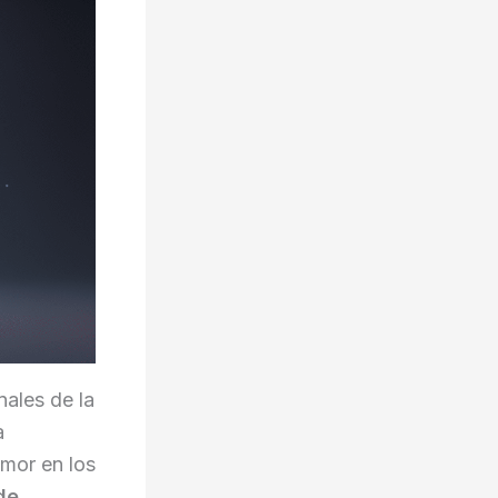
ales de la
a
umor en los
 de