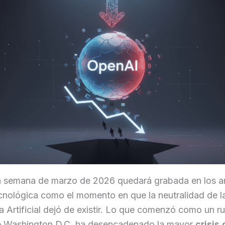
a semana de marzo de 2026 quedará grabada en los an
ecnológica como el momento en que la neutralidad de l
ia Artificial dejó de existir. Lo que comenzó como un r
de Washington D.C. ha desencadenado la mayor
crisis