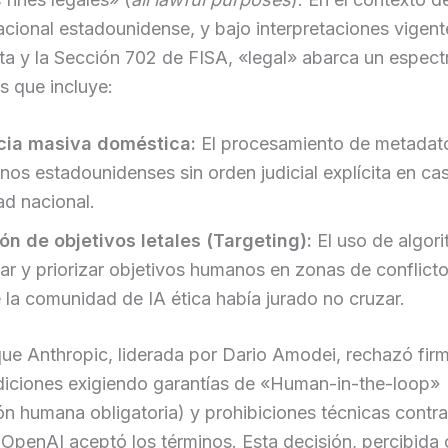
cional estadounidense, y bajo interpretaciones vigent
ta y la Sección 702 de FISA, «legal» abarca un espect
s que incluye:
cia masiva doméstica:
El procesamiento de metadat
nos estadounidenses sin orden judicial explícita en ca
ad nacional.
ón de objetivos letales (Targeting):
El uso de algor
car y priorizar objetivos humanos en zonas de conflicto
e la comunidad de IA ética había jurado no cruzar.
que Anthropic, liderada por Dario Amodei, rechazó fi
diciones exigiendo garantías de «Human-in-the-loop»
ón humana obligatoria) y prohibiciones técnicas contra
, OpenAI aceptó los términos. Esta decisión, percibid