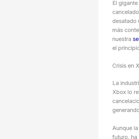
El gigante
cancelados
desatado u
más contex
nuestra
se
el principi
Crisis en
La industr
Xbox lo re
cancelaci
generando
Aunque la
futuro, ha