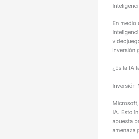
Inteligenc
En medio d
Inteligenci
videojuego
inversión 
¿Es la IA 
Inversión
Microsoft,
IA. Esto i
apuesta pr
amenaza p