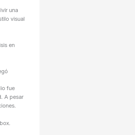
ivir una
ilo visual
sis en
pegó
dio fue
d. A pesar
ciones.
Xbox.