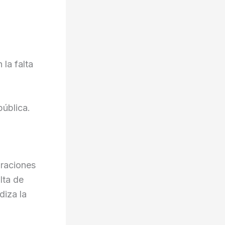
 la falta
pública.
araciones
lta de
diza la