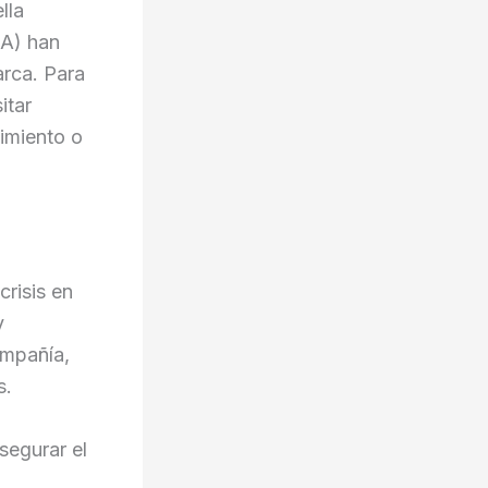
lla
IA) han
arca. Para
itar
gimiento o
crisis en
y
ompañía,
s.
segurar el