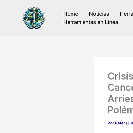
Ir
al
Home
Noticias
Herr
contenido
Herramientas en Línea
Crisi
Cance
Arrie
Polém
Por
Peter
/
ju