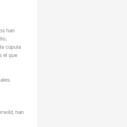
dos han
lo,
la cúpula
s el que
ales.
rwild
, han