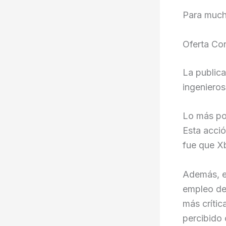
Para mucho
Oferta Con
La public
ingenieros
Lo más po
Esta acció
fue que Xb
Además, e
empleo de
más crític
percibido 