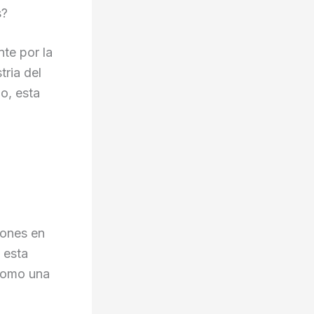
s?
te por la
tria del
o, esta
lones en
 esta
 como una