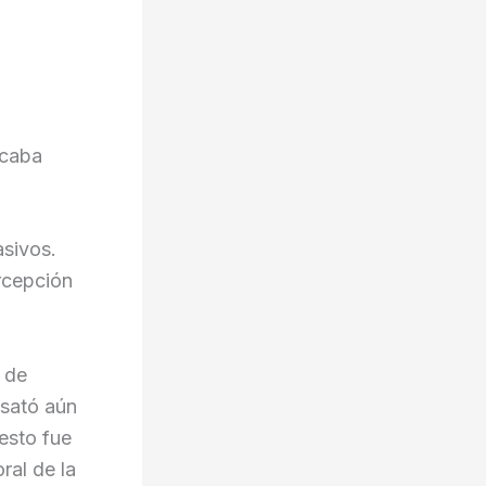
scaba
sivos.
rcepción
 de
esató aún
esto fue
ral de la