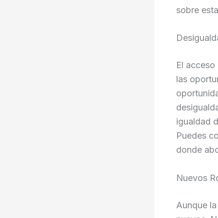
sobre esta
Desiguald
El acceso 
las oportu
oportunida
desigualda
igualdad d
Puedes co
donde abo
Nuevos Ro
Aunque la 