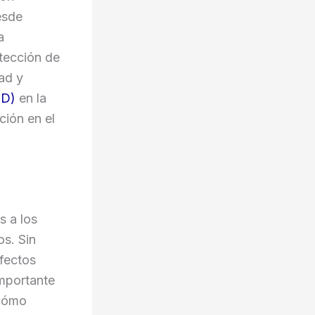
esde
a
otección de
ad y
PD)
en la
ción en el
s a los
s. Sin
fectos
importante
 cómo