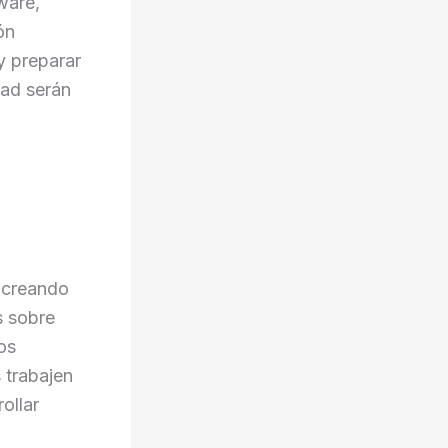
ware,
ón
y preparar
dad serán
, creando
s sobre
os
 trabajen
ollar