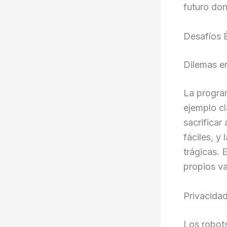
futuro don
Desafíos É
Dilemas e
La program
ejemplo cl
sacrificar
fáciles, y
trágicas. 
propios va
Privacida
Los robots