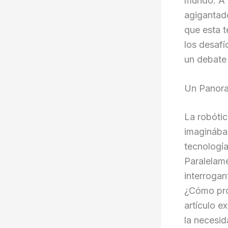
mundo. A m
agigantad
que esta t
los desafí
un debate 
Un Panora
La robótic
imaginábam
tecnología
Paralelamen
interroga
¿Cómo pro
artículo e
la necesid