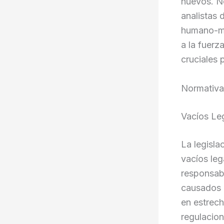
nuevos. Ne
analistas 
humano-máq
a la fuerz
cruciales 
Normativa
Vacíos Le
La legisl
vacíos leg
responsabi
causados p
en estrech
regulacion