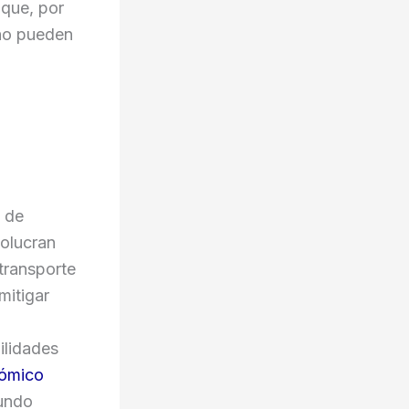
que, por
no pueden
o de
volucran
transporte
mitigar
ilidades
nómico
fundo