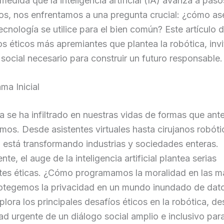
edida que la inteligencia artificial (IA) avanza a paso
os, nos enfrentamos a una pregunta crucial: ¿cómo a
ecnología se utilice para el bien común? Este artículo 
os éticos más apremiantes que plantea la robótica, inv
social necesario para construir un futuro responsable.
ma Inicial
a se ha infiltrado en nuestras vidas de formas que ant
os. Desde asistentes virtuales hasta cirujanos robótic
 está transformando industrias y sociedades enteras.
te, el auge de la inteligencia artificial plantea serias
ntes éticas. ¿Cómo programamos la moralidad en las m
tegemos la privacidad en un mundo inundado de dato
xplora los principales desafíos éticos en la robótica, 
ad urgente de un diálogo social amplio e inclusivo para