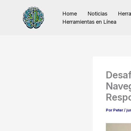
Ir
al
Home
Noticias
Herr
contenido
Herramientas en Línea
Desaf
Naveg
Respo
Por
Peter
/
ju