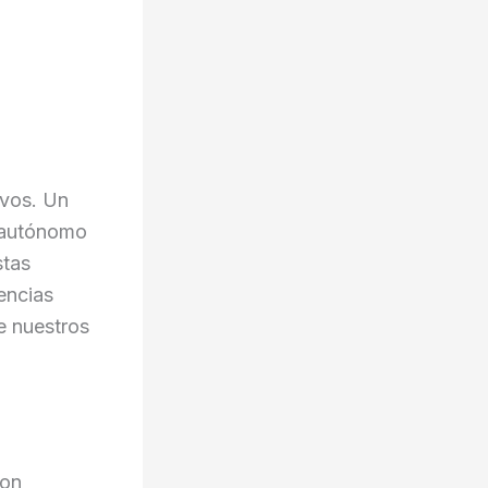
ivos. Un
o autónomo
stas
encias
e nuestros
con