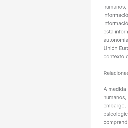
humanos, 
informació
informació
esta infor
autonomía
Unión Euro
contexto d
Relacion
A medida q
humanos, 
embargo, 
psicológic
comprende