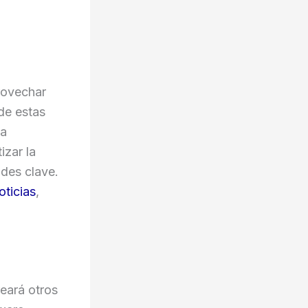
rovechar
de estas
la
izar la
ades clave.
oticias
,
eará otros