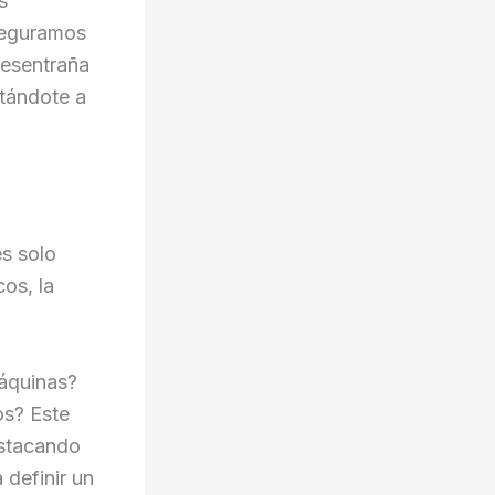
s
seguramos
desentraña
itándote a
es solo
os, la
áquinas?
s? Este
destacando
 definir un