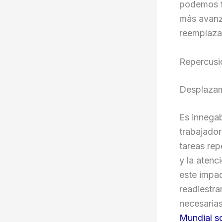
podemos f
más avanz
reemplaza
Repercusi
Desplazam
Es innega
trabajador
tareas rep
y la atenc
este impac
readiestra
necesarias
Mundial so