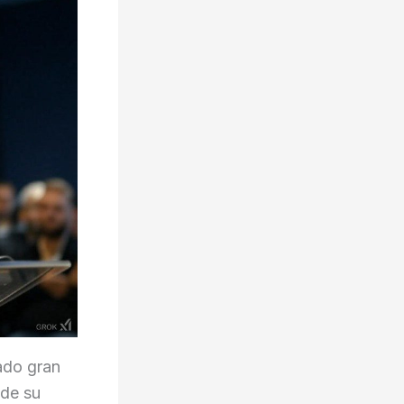
ado gran
 de su