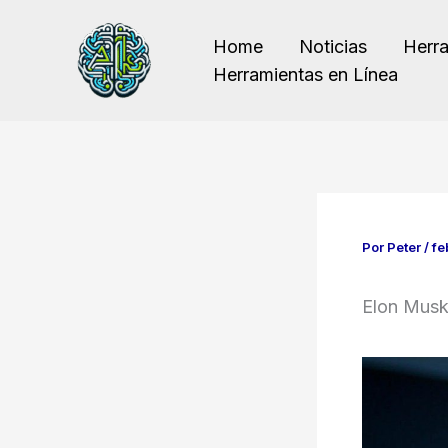
Ir
al
Home
Noticias
Herr
contenido
Herramientas en Línea
Por
Peter
/
fe
Elon Musk