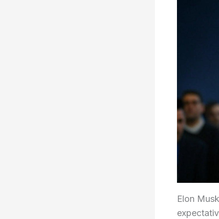
Elon Musk
expectati