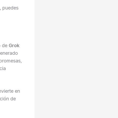
o, puedes
o de
Grok
generado
 promesas,
cia
nvierte en
ición de