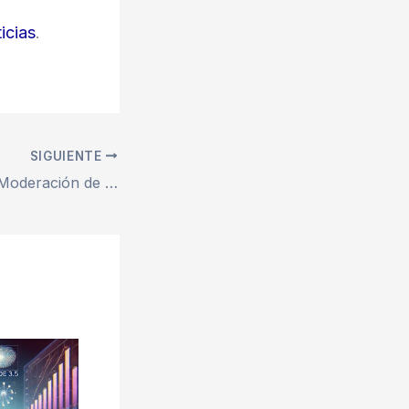
icias
.
SIGUIENTE
OpenAI Relaja la Moderación de ChatGPT: Un Cambio Controvertido