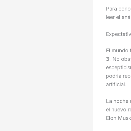
Para cono
leer el an
Expectati
El mundo 
3
. No obs
esceptici
podría rep
artificial.
La noche d
el nuevo r
Elon Musk