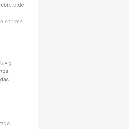
 febrero de
a
un enorme
ta» y
inos
adas:
rado.