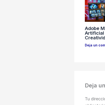
Adobe MA
Artificia
Creativi
Deja un com
Deja u
Tu direcci