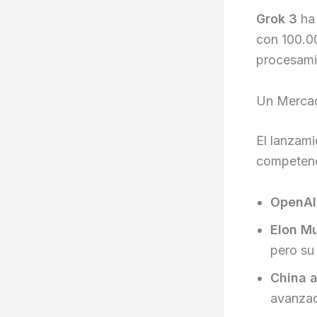
Grok 3
ha 
con 100.0
procesamie
Un Mercad
El lanzam
competenci
OpenAI
Elon M
pero su
China 
avanzad