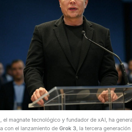
, el magnate tecnológico y fundador de xAI, ha gener
va con el lanzamiento de
Grok 3
, la tercera generación