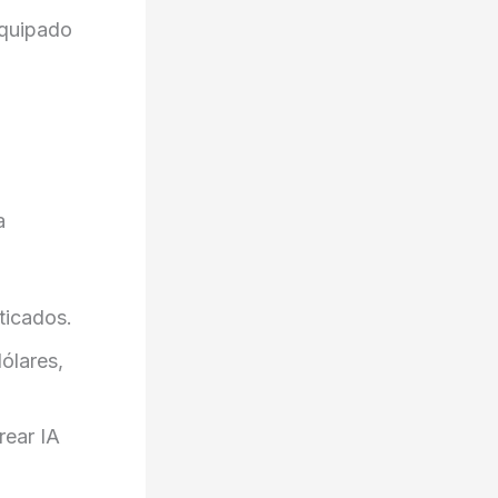
equipado
a
ticados.
ólares,
rear IA