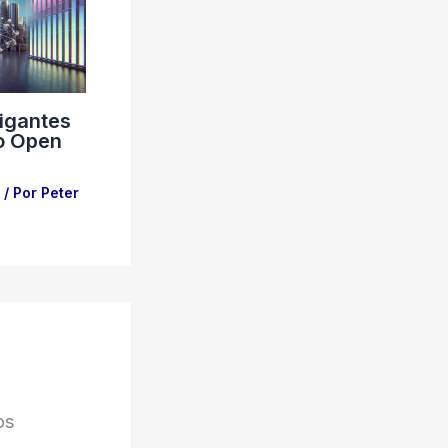
Gigantes
lo Open
/ Por
Peter
os