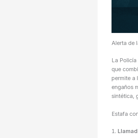
Alerta de 
La Policía
que combin
permite a 
engaños mu
sintética,
Estafa con 
Llamada