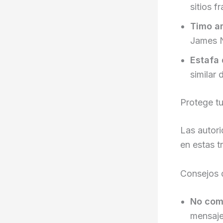
sitios f
Timo a
James N
Estafa
similar
Protege tu
Las autor
en estas t
Consejos d
No com
mensaje