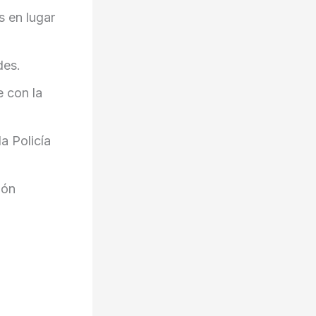
 en lugar
des.
e con la
a Policía
ión