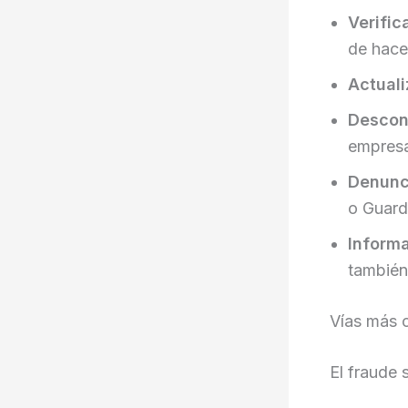
Verific
de hacer
Actuali
Descon
empresa
Denunc
o Guardi
Informa
también
Vías más c
El fraude 