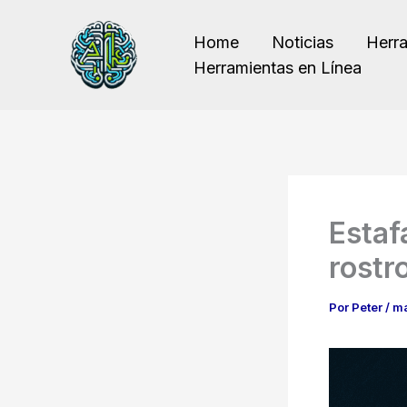
Ir
al
Home
Noticias
Herr
contenido
Herramientas en Línea
Estafa
rostro
Por
Peter
/
ma