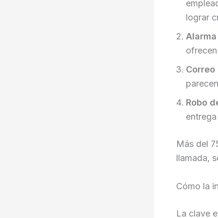
emplead
lograr c
Alarma 
ofrecen
Correo 
parecen 
Robo d
entrega
Más del 75
llamada, s
Cómo la in
La clave e