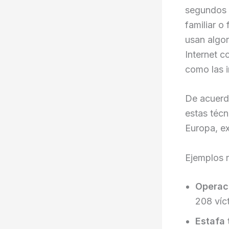
segundos d
familiar o
usan algor
Internet c
como las i
De acuerd
estas téc
Europa, ex
Ejemplos r
Operaci
208 víc
Estafa 