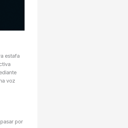
va estafa
ctiva
ediante
Una voz
 pasar por