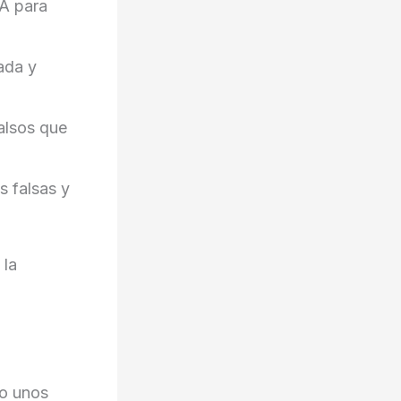
IA para
ada y
falsos que
s falsas y
 la
lo unos