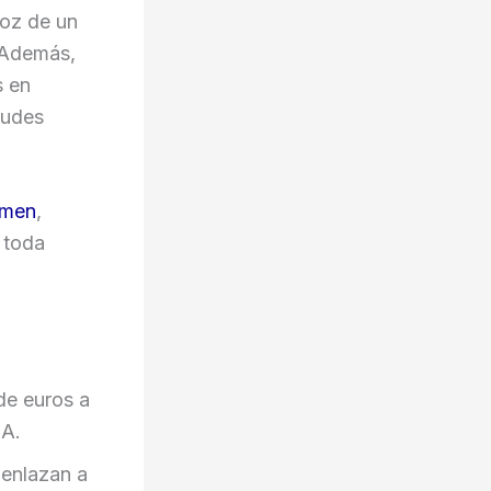
voz de un
. Además,
s en
audes
imen
,
 toda
 de euros a
IA.
 enlazan a