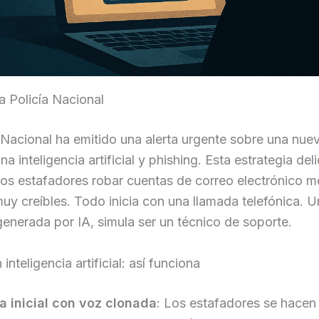
la Policía Nacional
 Nacional ha emitido una alerta urgente sobre una nue
a inteligencia artificial y phishing. Esta estrategia deli
los estafadores robar cuentas de correo electrónico m
y creíbles. Todo inicia con una llamada telefónica. 
 generada por IA, simula ser un técnico de soporte.
inteligencia artificial: así funciona
 inicial con voz clonada
: Los estafadores se hacen