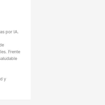
as por IA.
 de
les. Frente
 saludable
ad y