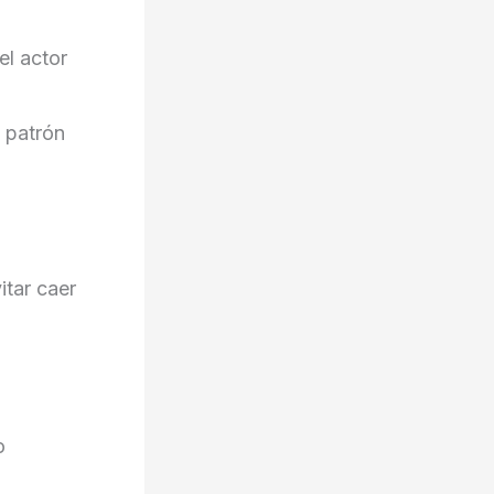
el actor
 patrón
tar caer
o