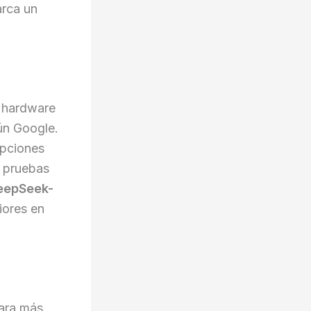
rca un
n hardware
ún Google.
opciones
n pruebas
eepSeek-
iores en
ara más