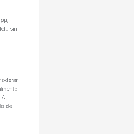
cpp
,
elo sin
moderar
almente
IA,
do de