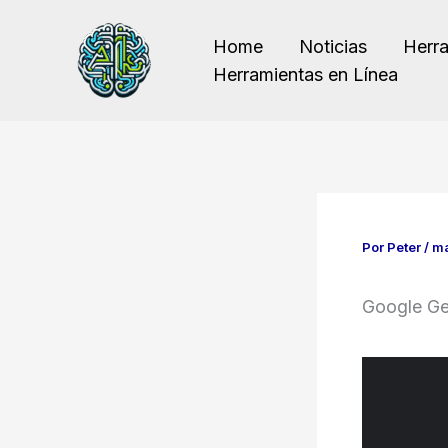
Ir
al
Home
Noticias
Herr
contenido
Herramientas en Línea
Por
Peter
/
ma
Google Ge