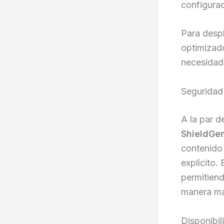
configurac
Para desp
optimizado
necesidad
Seguridad
A la par d
ShieldGe
contenido 
explícito.
permitiend
manera má
Disponibil