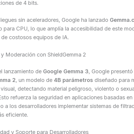
iones de 4 bits.
liegues sin aceleradores, Google ha lanzado
Gemma.
 para CPU, lo que amplía la accesibilidad de este mod
 de costosos equipos de IA.
 y Moderación con ShieldGemma 2
el lanzamiento de
Google Gemma 3
, Google presentó
mma 2
, un modelo de
4B parámetros
diseñado para 
visual, detectando material peligroso, violento o sexu
 Esto refuerza la seguridad en aplicaciones basadas en 
o a los desarrolladores implementar sistemas de filtra
s eficiente.
idad y Soporte para Desarrolladores