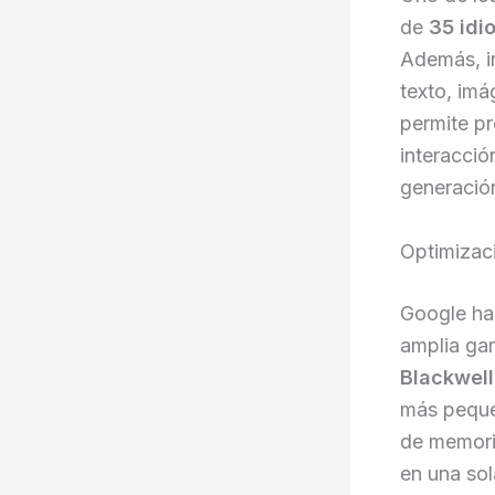
de
35 idi
Además, in
texto, im
permite p
interacció
generació
Optimizac
Google ha 
amplia ga
Blackwel
más peque
de memori
en una so