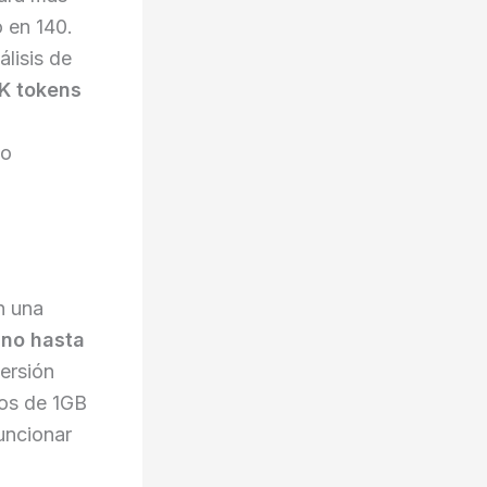
 en 140.
lisis de
K tokens
 o
 una
no hasta
ersión
os de 1GB
uncionar