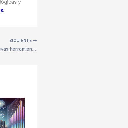
lógicas y
as
.
SIGUIENTE
OpenAI lanza nuevas herramientas para la creación de agentes de IA