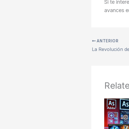
Si te int
avances en 
ANTERIOR
Relat