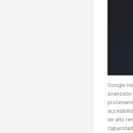
Google ha
avanzado 
procesami
accesibili
de alto re
capacidad