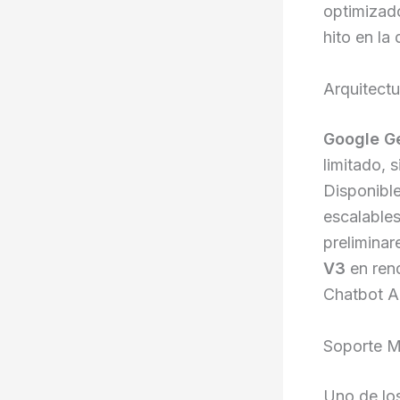
optimizad
hito en la 
Arquitect
Google 
limitado, 
Disponibl
escalable
prelimina
V3
en rend
Chatbot A
Soporte M
Uno de lo