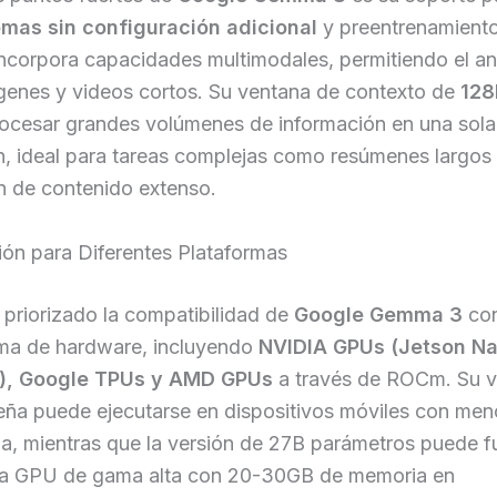
omas sin configuración adicional
y preentrenamiento
corpora capacidades multimodales, permitiendo el aná
ágenes y videos cortos. Su ventana de contexto de
128
rocesar grandes volúmenes de información en una sola
n, ideal para tareas complejas como resúmenes largos
n de contenido extenso.
ión para Diferentes Plataformas
priorizado la compatibilidad de
Google Gemma 3
con
ma de hardware, incluyendo
NVIDIA GPUs (Jetson Na
l), Google TPUs y AMD GPUs
a través de ROCm. Su v
ña puede ejecutarse en dispositivos móviles con men
a, mientras que la versión de 27B parámetros puede f
la GPU de gama alta con 20-30GB de memoria en