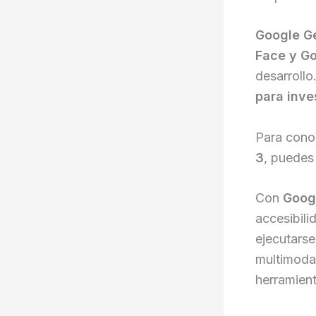
Google 
Face y Go
desarroll
para inve
Para conoc
3
, puedes 
Con
Goog
accesibil
ejecutars
multimodal
herramient