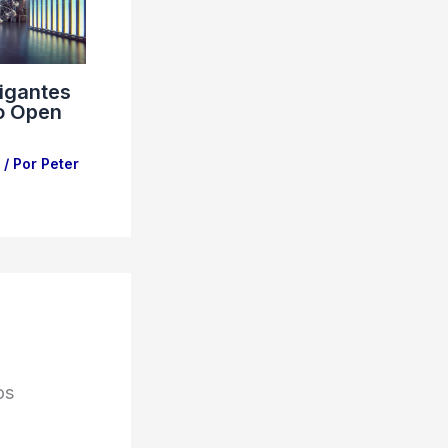
Gigantes
lo Open
/ Por
Peter
os