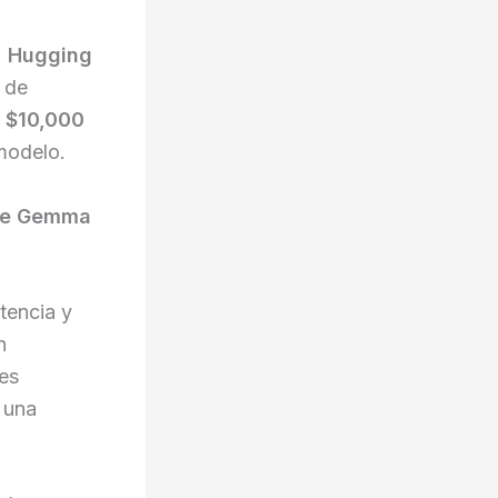
, Hugging
s de
a
$10,000
 modelo.
le Gemma
tencia y
n
es
 una