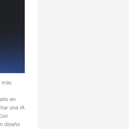
al más
alto en
char una IA
 Con
n diseño