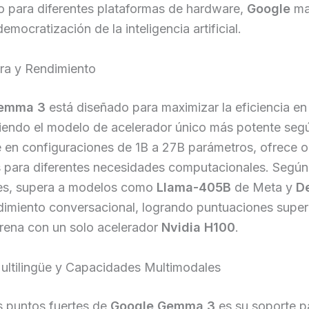
o para diferentes plataformas de hardware,
Google
ma
democratización de la inteligencia artificial.
ura y Rendimiento
Gemma 3
está diseñado para maximizar la eficiencia e
siendo el modelo de acelerador único más potente seg
e en configuraciones de 1B a 27B parámetros, ofrece 
s para diferentes necesidades computacionales. Segú
res, supera a modelos como
Llama-405B
de Meta y
D
imiento conversacional, logrando puntuaciones super
rena con un solo acelerador
Nvidia H100
.
ultilingüe y Capacidades Multimodales
s puntos fuertes de
Google Gemma 3
es su soporte p