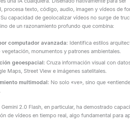
es una IA cualquiera. Diseñado nativamente para ser
, procesa texto, código, audio, imagen y vídeos de f
 Su capacidad de geolocalizar vídeos no surge de tru
 sino de un razonamiento profundo que combina:
 por computador avanzada:
Identifica estilos arquite
e vegetación, monumentos y patrones ambientales.
ción geoespacial:
Cruza información visual con dato
le Maps, Street View e imágenes satelitales.
miento multimodal:
No solo «ve», sino que «entiende
.
 Gemini 2.0 Flash, en particular, ha demostrado capa
n de vídeos en tiempo real, algo fundamental para ap