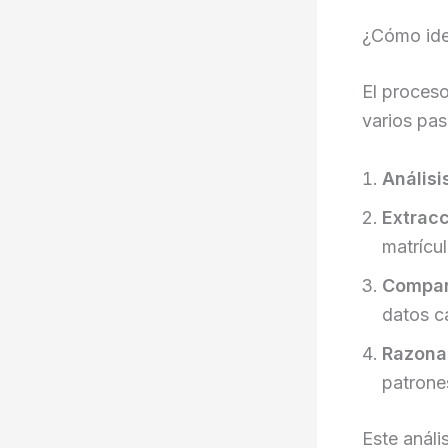
¿Cómo ide
El proces
varios pas
Análisi
Extracc
matrícul
Compar
datos ca
Razona
patrones
Este anál