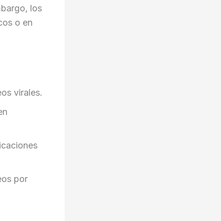
mbargo, los
cos o en
os virales.
en
icaciones
eos por