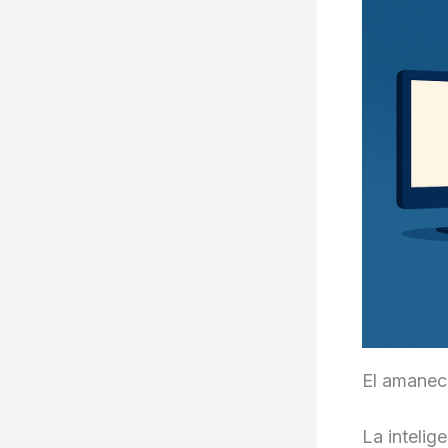
El amanece
La intelig