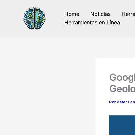
Ir
al
Home
Noticias
Herr
contenido
Herramientas en Línea
Googl
Geolo
Por
Peter
/
ab