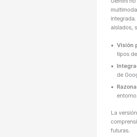
Gemini no 
multimodal
integrada.
aislados,
Visión
tipos d
Integra
de Goog
Razona
entorno
La versión
comprensió
futuras.