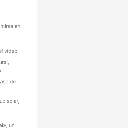
umirse en
l vídeo.
ral,
.
base de
uz solar,
l», un