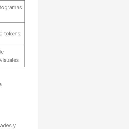
otogramas
0 tokens
de
visuales
a
dades y