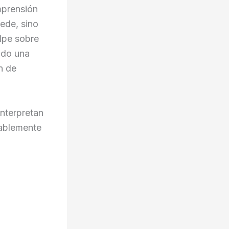
mprensión
ede, sino
lpe sobre
ido una
n de
interpretan
ablemente