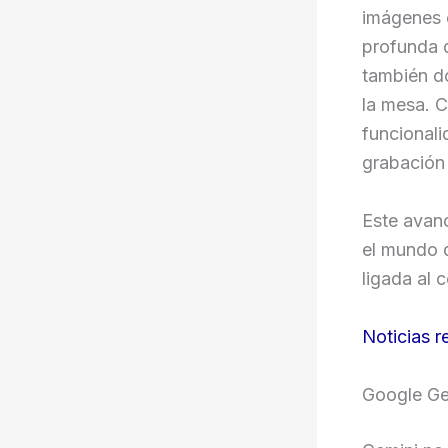
imágenes e
profunda d
también d
la mesa. C
funcionali
grabación
Este avanc
el mundo 
ligada al 
Noticias r
Google Ge