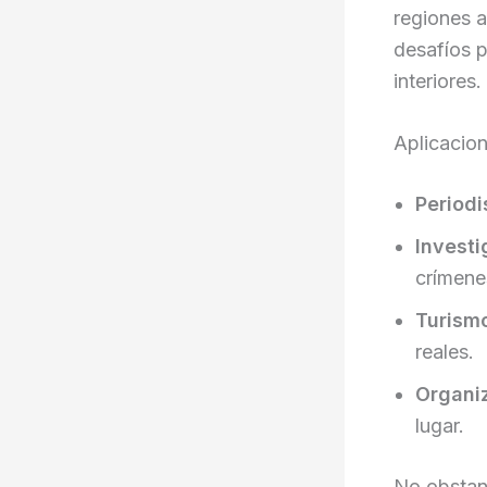
regiones a
desafíos p
interiores.
Aplicacion
Periodi
Investi
crímene
Turismo
reales.
Organi
lugar.
No obstan