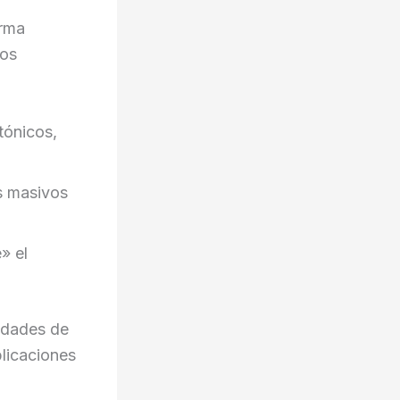
orma
cos
ctónicos,
s masivos
» el
cidades de
licaciones