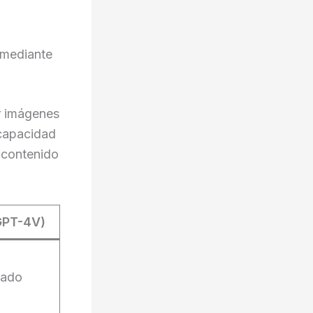
 mediante
r imágenes
 capacidad
l contenido
GPT-4V)
zado