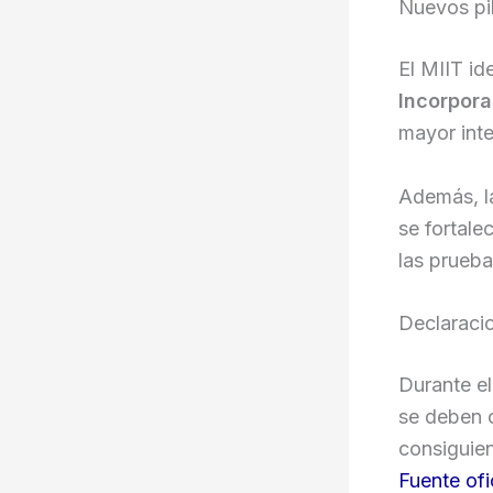
Nuevos pi
El MIIT id
Incorpor
mayor inte
Además, 
se fortale
las prueb
Declaraci
Durante el
se deben c
consiguien
Fuente ofi