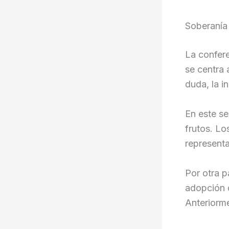
Soberanía 
La confere
se centra 
duda, la i
En este se
frutos. Lo
represent
Por otra pa
adopción 
Anteriorme