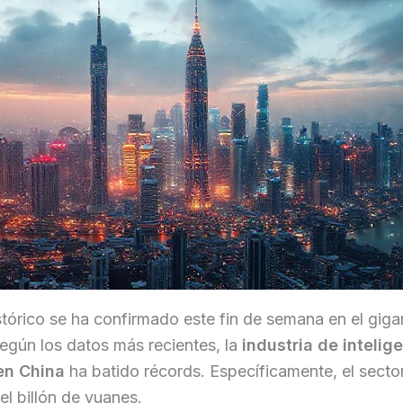
stórico se ha confirmado este fin de semana en el giga
Según los datos más recientes, la
industria de intelig
 en China
ha batido récords. Específicamente, el sector
el billón de yuanes.