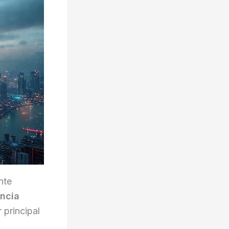
nte
encia
 principal