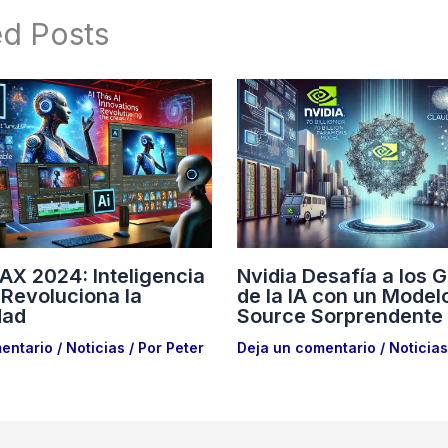
ed Posts
X 2024: Inteligencia
Nvidia Desafía a los 
l Revoluciona la
de la IA con un Mode
dad
Source Sorprendente
entario
/
Noticias
/ Por
Peter
Deja un comentario
/
Noticias