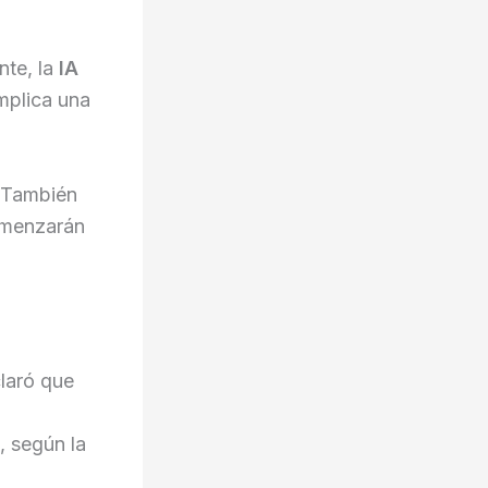
nte, la
IA
implica una
. También
omenzarán
laró que
, según la