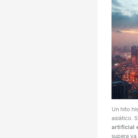
Un hito hi
asiático. 
artificial
supera ya 