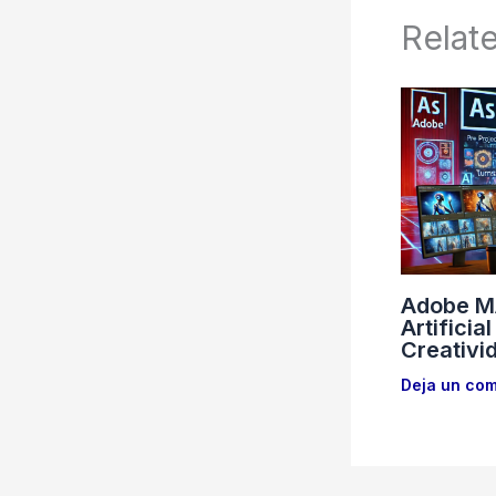
Relat
Adobe MA
Artificia
Creativi
Deja un com