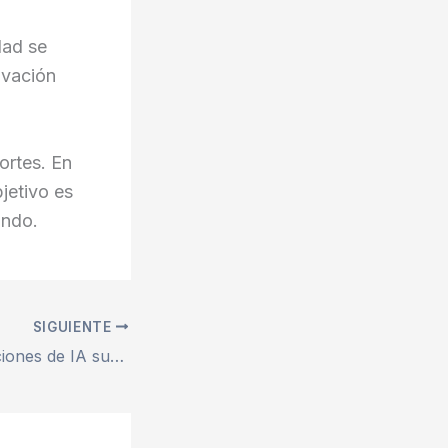
dad se
ovación
ortes. En
bjetivo es
undo.
SIGUIENTE
El auge de las acciones de IA suma más de 500.000 millones de dólares a la riqueza de los magnates tecnológicos de EE. UU. en 2025