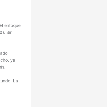
 El enfoque
0)
. Sin
dado
echo, ya
ís.
tundo. La
.