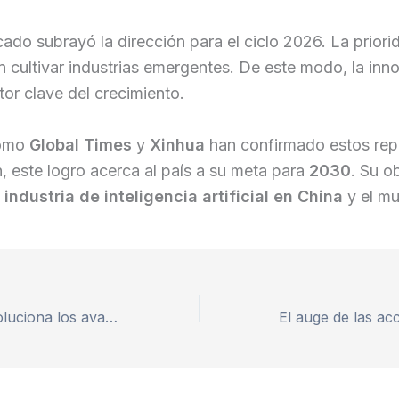
ado subrayó la dirección para el ciclo 2026. La priori
n cultivar industrias emergentes. De este modo, la inn
tor clave del crecimiento.
como
Global Times
y
Xinhua
han confirmado estos rep
, este logro acerca al país a su meta para
2030
. Su o
a
industria de inteligencia artificial en China
y el m
Lemon Slice revoluciona los avatares de IA interactivos con una ronda de 10,5 millones de dólares