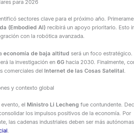
lares para 2026
entificó sectores clave para el próximo año. Primerame
ada (Embodied AI)
recibirá un apoyo prioritario. Esto 
gración con la robótica avanzada.
la
economía de baja altitud
será un foco estratégico
cerá la investigación en
6G
hacia 2030. Finalmente, c
as comerciales del
Internet de las Cosas Satelital
.
ones y contexto global
 evento, el
Ministro Li Lecheng
fue contundente. Dec
onsolidar los impulsos positivos de la economía. Por
te, las cadenas industriales deben ser más autónomas
cial
.