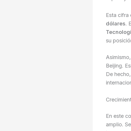
Esta cifr
dólares
. 
Tecnologí
su posició
Asimismo, 
Beijing. E
De hecho, 
internacio
Crecimient
En este c
amplio. Se