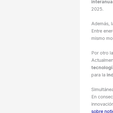
interanua
2025.
Además, la
Entre ener
mismo mod
Por otro l
Actualment
tecnologí
para la
in
Simultáne
En consec
innovació
sobre noti