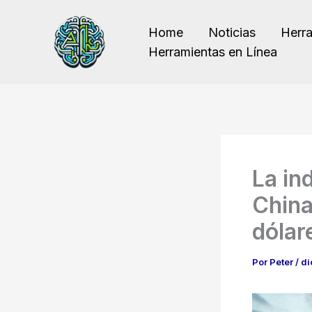
Ir
al
Home
Noticias
Herr
contenido
Herramientas en Línea
La ind
China
dólar
Por
Peter
/
di