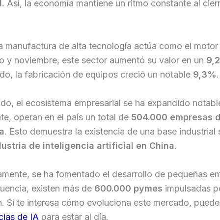
l
. Así, la economía mantiene un ritmo constante al cier
 manufactura de alta tecnología actúa como el motor p
o y noviembre, este sector aumentó su valor en un
9,
o, la fabricación de equipos creció un notable
9,3%
.
ado, el ecosistema empresarial se ha expandido notab
e, operan en el país un total de
504.000 empresas d
a
. Esto demuestra la existencia de una base industrial 
dustria de inteligencia artificial en China
.
amente, se ha fomentado el desarrollo de pequeñas e
uencia, existen más de
600.000 pymes
impulsadas po
n. Si te interesa cómo evoluciona este mercado, pued
cias de IA
para estar al día.