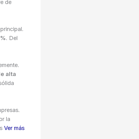
re de
rincipal.
2%
. Del
lemente.
e alta
sólida
mpresas.
r la
es
Ver más