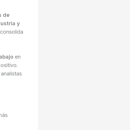
s de
ustria y
 consolida
abajo
en
ositivo.
 analistas
 más