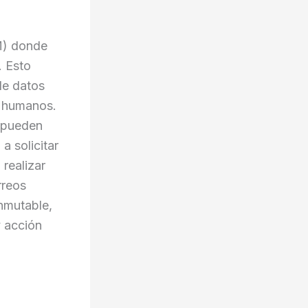
AM) donde
. Esto
de datos
s humanos.
e pueden
a solicitar
realizar
rreos
nmutable,
 acción