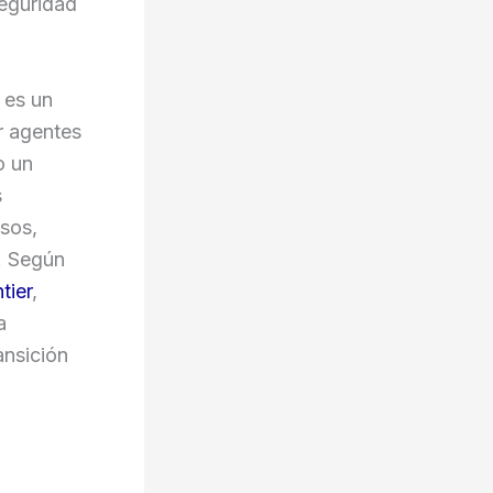
seguridad
 es un
r agentes
o un
s
sos,
. Según
tier
,
a
ansición