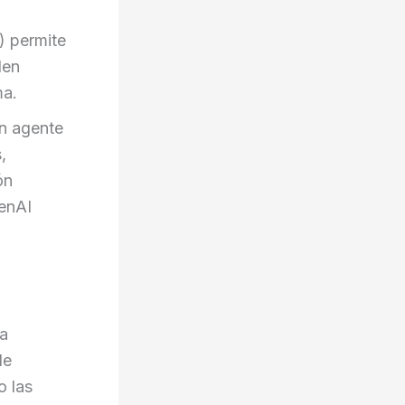
) permite
len
ma.
Un agente
,
ón
enAI
la
de
o las