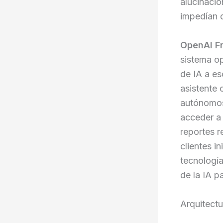
alucinacio
impedían q
OpenAI Fr
sistema op
de IA a e
asistente 
autónomos
acceder a 
reportes r
clientes i
tecnología
de la IA p
Arquitectu