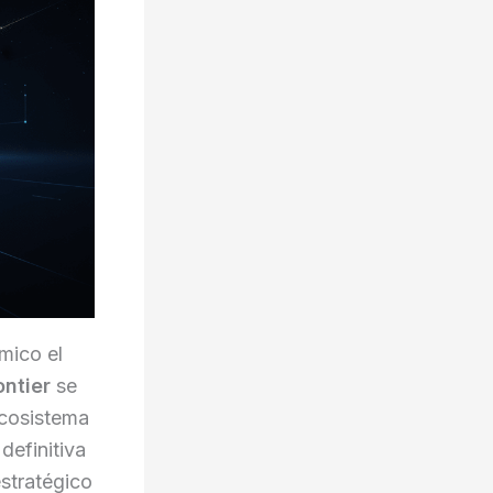
mico el
ntier
se
ecosistema
 definitiva
stratégico