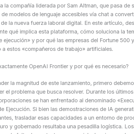
ra la compañía liderada por Sam Altman, que pasa de s
de modelos de lenguaje accesibles vía chat a converti
 de la nueva fuerza laboral digital. En este artículo, 
te qué implica esta plataforma, cómo soluciona la te
e ejecución» y por qué las empresas del Fortune 500 
 a estos «compañeros de trabajo» artificiales.
xactamente OpenAI Frontier y por qué es necesario?
nder la magnitud de este lanzamiento, primero debem
 el problema que busca resolver. Durante los últimos 
orporaciones se han enfrentado al denominado «Exec
e Ejecución. Si bien las demostraciones de IA generat
antes, trasladar esas capacidades a un entorno de pr
guro y gobernado resultaba una pesadilla logística. Los