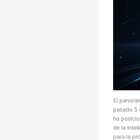
El panora
pasado 5 d
ha posici
de la intel
para la pr