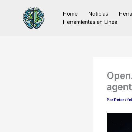
Ir
al
Home
Noticias
Herr
contenido
Herramientas en Línea
OpenA
agent
Por
Peter
/
fe