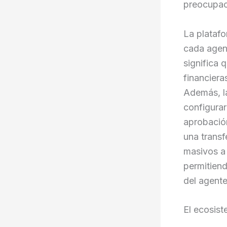
preocupac
La plataf
cada agen
significa
financiera
Además, l
configurar
aprobación
una transf
masivos a 
permitien
del agente
El ecosist