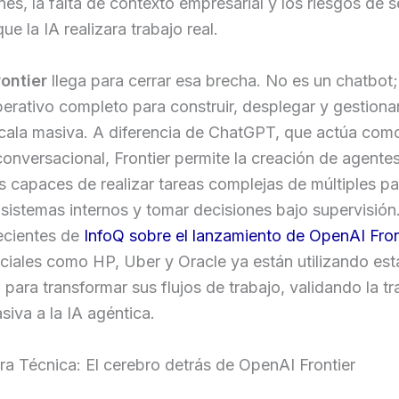
nes, la falta de contexto empresarial y los riesgos de 
ue la IA realizara trabajo real.
ontier
llega para cerrar esa brecha. No es un chatbot;
erativo completo para construir, desplegar y gestiona
scala masiva. A diferencia de ChatGPT, que actúa com
conversacional, Frontier permite la creación de agente
 capaces de realizar tareas complejas de múltiples pa
sistemas internos y tomar decisiones bajo supervisión
ecientes de
InfoQ sobre el lanzamiento de OpenAI Fron
niciales como HP, Uber y Oracle ya están utilizando est
 para transformar sus flujos de trabajo, validando la tr
asiva a la IA agéntica.
ra Técnica: El cerebro detrás de OpenAI Frontier