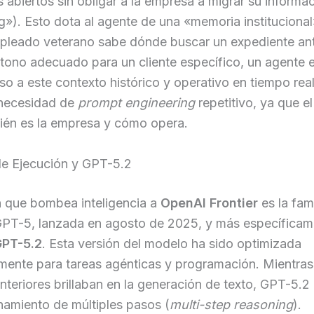
 abiertos sin obligar a la empresa a migrar su informac
g»). Esto dota al agente de una «memoria institucional»
pleado veterano sabe dónde buscar un expediente an
tono adecuado para un cliente específico, un agente e
so a este contexto histórico y operativo en tiempo real
 necesidad de
prompt engineering
repetitivo, ya que e
ién es la empresa y cómo opera.
de Ejecución y GPT-5.2
n que bombea inteligencia a
OpenAI Frontier
es la fami
PT-5, lanzada en agosto de 2025, y más específicame
PT-5.2
. Esta versión del modelo ha sido optimizada
mente para tareas agénticas y programación. Mientras
teriores brillaban en la generación de texto, GPT-5.2
namiento de múltiples pasos (
multi-step reasoning
).