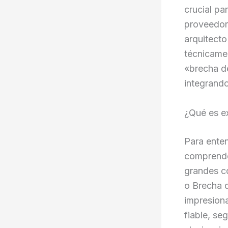
crucial pa
proveedor 
arquitecto
técnicamen
«brecha d
integrando
¿Qué es e
Para ente
comprender
grandes c
o Brecha d
impresion
fiable, se