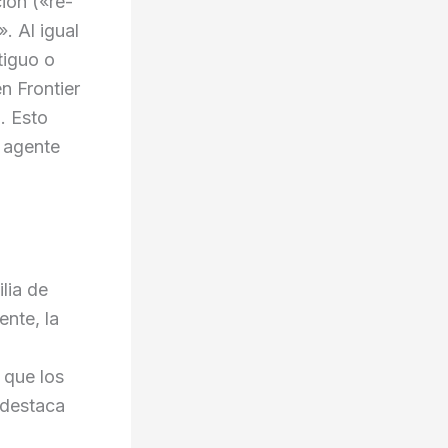
ión («re-
. Al igual
tiguo o
n Frontier
. Esto
l agente
lia de
nte, la
 que los
 destaca