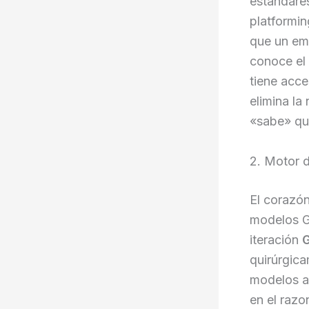
estándares
platformin
que un em
conoce el 
tiene acce
elimina la
«sabe» qu
2. Motor 
El corazó
modelos G
iteración
G
quirúrgica
modelos an
en el razo