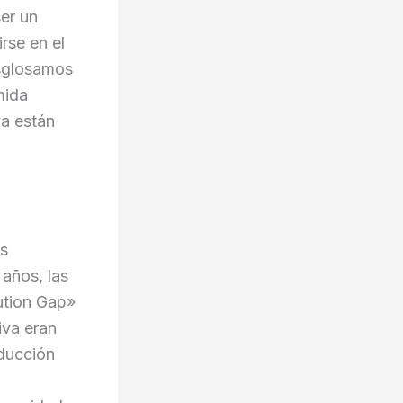
er un
rse en el
desglosamos
mida
ya están
os
años, las
ution Gap»
iva eran
oducción