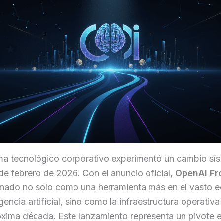
ma tecnológico corporativo experimentó un cambio sís
e febrero de 2026. Con el anuncio oficial,
OpenAI Fro
onado no solo como una herramienta más en el vasto 
igencia artificial, sino como la infraestructura operativa
óxima década. Este lanzamiento representa un pivote e