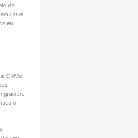
elo de
 emular el
os en
los: CRMs
cos.
migración.
ntica o
te