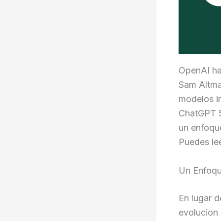
OpenAI ha 
Sam Altma
modelos i
ChatGPT 5
un enfoque
Puedes le
Un Enfoque
En lugar d
evolucion 