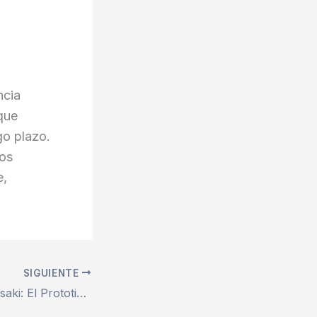
ncia
 que
go plazo.
los
e,
SIGUIENTE
CORLEO de Kawasaki: El Prototipo Que Podría Redefinir la Movilidad Personal