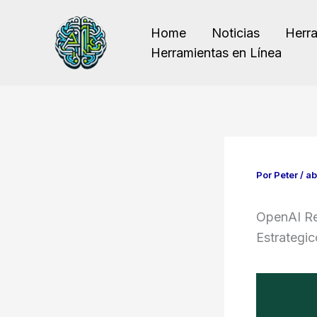
Ir
al
Home
Noticias
Herr
contenido
Herramientas en Línea
Por
Peter
/
ab
OpenAI Re
Estrategi