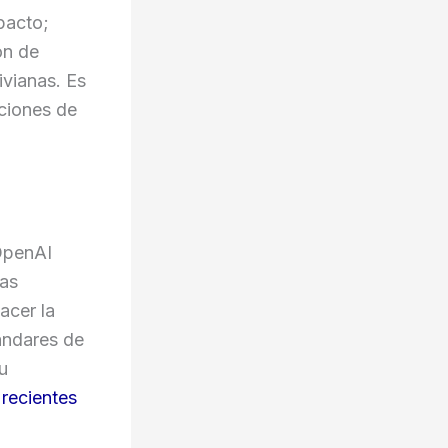
pacto;
on de
ivianas. Es
uciones de
 OpenAI
sas
acer la
andares de
u
 recientes