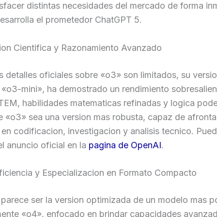
sfacer distintas necesidades del mercado de forma in
desarrolla el prometedor ChatGPT 5.
sion Cientifica y Razonamiento Avanzado
 detalles oficiales sobre «o3» son limitados, su versi
, «o3-mini», ha demostrado un rendimiento sobresalien
EM, habilidades matematicas refinadas y logica pode
e «o3» sea una version mas robusta, capaz de afronta
en codificacion, investigacion y analisis tecnico. Pue
el anuncio oficial en la
pagina de OpenAI
.
Eficiencia y Especializacion en Formato Compacto
 parece ser la version optimizada de un modelo mas p
ente «o4», enfocado en brindar capacidades avanza