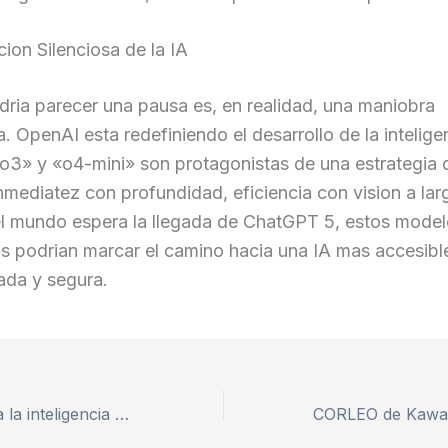
ion Silenciosa de la IA
ria parecer una pausa es, en realidad, una maniobra
a. OpenAI esta redefiniendo el desarrollo de la intelige
. «o3» y «o4-mini» son protagonistas de una estrategia
mediatez con profundidad, eficiencia con vision a lar
el mundo espera la llegada de ChatGPT 5, estos mode
s podrian marcar el camino hacia una IA mas accesibl
ada y segura.
Meta revoluciona la inteligencia artificial con Llama 4 Scout y Maverick