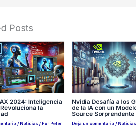
ed Posts
X 2024: Inteligencia
Nvidia Desafía a los 
l Revoluciona la
de la IA con un Mode
dad
Source Sorprendente
entario
/
Noticias
/ Por
Peter
Deja un comentario
/
Noticias