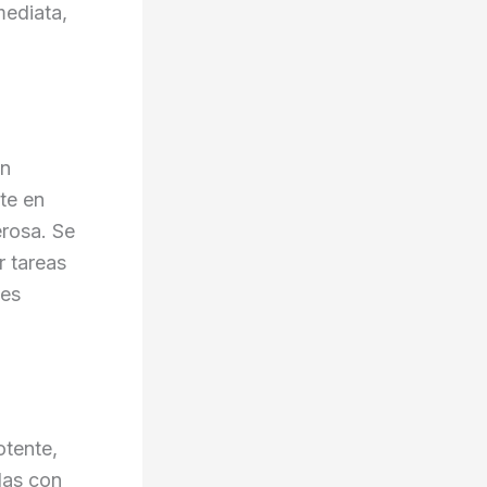
mediata,
on
te en
rosa. Se
r tareas
des
otente,
das con