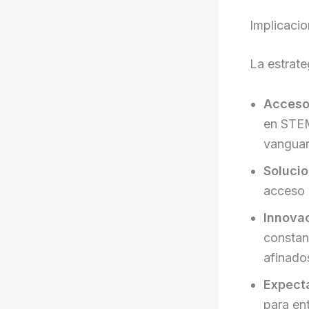
Implicacio
La estrate
Acceso
en STEM
vanguar
Solucio
acceso 
Innovac
constan
afinados
Expecta
para en