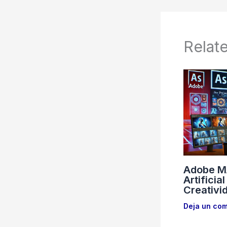
Relat
Adobe MA
Artificia
Creativi
Deja un com