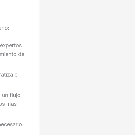
rio:
expertos
amiento de
tiza el
un flujo
tos mas
necesario