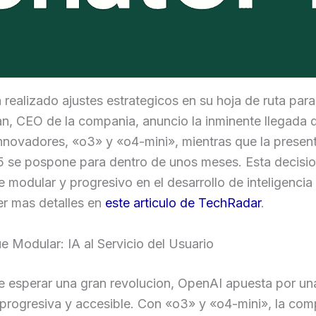
realizado ajustes estrategicos en su hoja de ruta par
n, CEO de la compania, anuncio la inminente llegada 
nnovadores, «o3» y «o4-mini», mientras que la presen
 se pospone para dentro de unos meses. Esta decision
 modular y progresivo en el desarrollo de inteligencia ar
er mas detalles en
este articulo de TechRadar
.
 Modular: IA al Servicio del Usuario
e esperar una gran revolucion, OpenAI apuesta por un
progresiva y accesible. Con «o3» y «o4-mini», la com