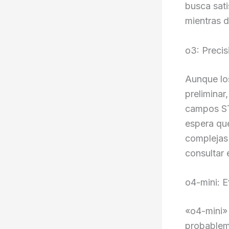
busca sati
mientras 
o3: Preci
Aunque los
preliminar
campos ST
espera qu
complejas 
consultar 
o4-mini: 
«o4-mini»
probablem