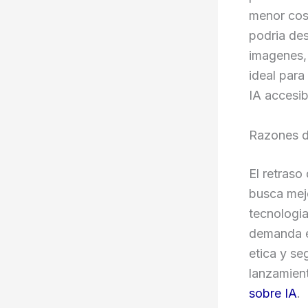
menor cos
podria des
imagenes, 
ideal para
IA accesib
Razones d
El retras
busca mejo
tecnologia
demanda e
etica y se
lanzamien
sobre IA
.