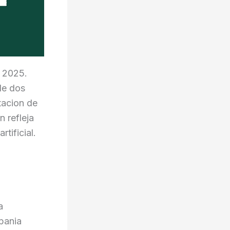
a 2025.
de dos
tacion de
 refleja
tificial.
a
pania