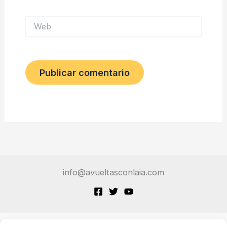
Web
info@avueltasconlaia.com