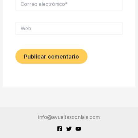
Correo
electrónico*
Web
info@avueltasconlaia.com