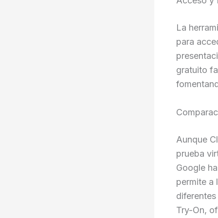
Acceso y 
La herrami
para acced
presentaci
gratuito f
fomentand
Comparaci
Aunque Cl
prueba vir
Google ha
permite a
diferentes
Try-On, of