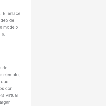
. El enlace
video de
ste modelo
ia,
s de
or ejemplo,
A que
los con
rs Virtual
cargar