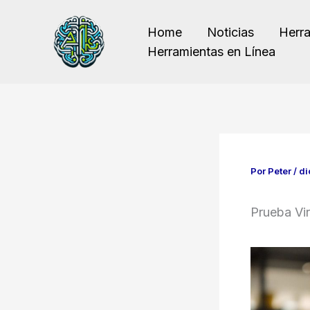
Ir
al
Home
Noticias
Herr
contenido
Herramientas en Línea
Por
Peter
/
di
Prueba Vir