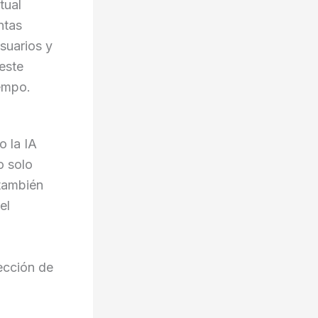
tual
ntas
suarios y
 este
iempo.
o la IA
o solo
 también
el
ección de