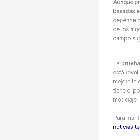
Aunque pr
basadas en
depende de
de los alg
campo sugi
La
prueba
está revol
mejora la
tiene el p
modelaje.
Para mante
noticias t