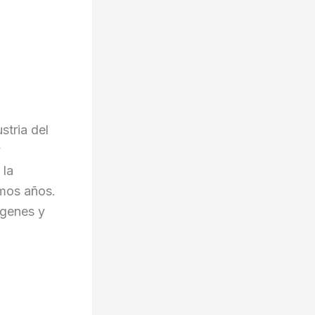
stria del
y
 la
imos años.
ágenes y