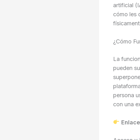
artificial
cómo les q
físicament
¿Cómo Fu
La funcion
pueden su
superponer
plataforma
persona u
con una ex
Enlac