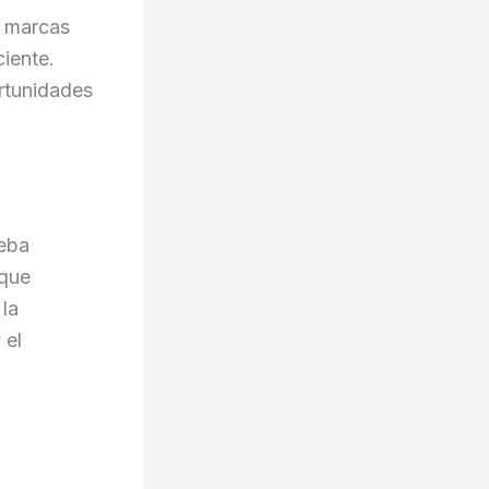
s marcas
iente.
rtunidades
ueba
 que
 la
 el