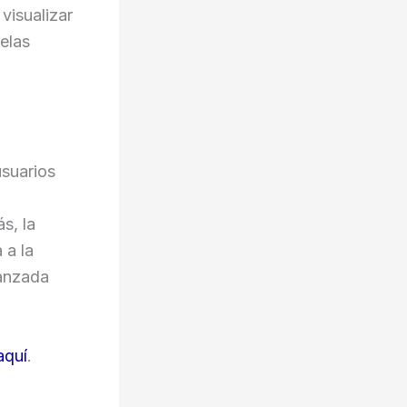
 visualizar
elas
usuarios
s, la
 a la
vanzada
aquí
.