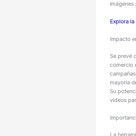
imágenes p
Explora la
Impacto en
Se prevé 
comercio e
campañas d
mayoría de
Su potenci
videos par
Importanci
La herrami