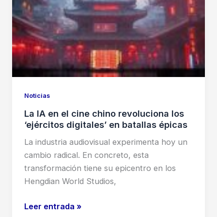
sitio
médico
en
consultas
de
salud
Noticias
La IA en el cine chino revoluciona los
‘ejércitos digitales’ en batallas épicas
La industria audiovisual experimenta hoy un
cambio radical. En concreto, esta
transformación tiene su epicentro en los
Hengdian World Studios,
La
Leer entrada »