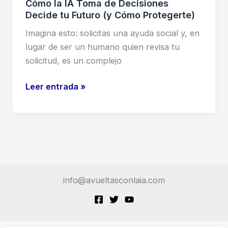
Cómo la IA Toma de Decisiones
Decide tu Futuro (y Cómo Protegerte)
Imagina esto: solicitas una ayuda social y, en
lugar de ser un humano quien revisa tu
solicitud, es un complejo
¿Te
Leer entrada »
Vigila
un
Algoritmo?
Descubre
Cómo
la
info@avueltasconlaia.com
IA
Toma
de
Decisiones