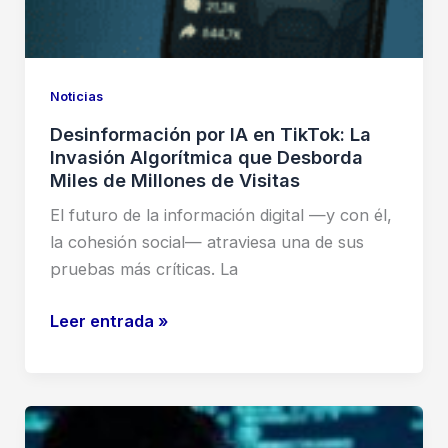
Google
Cloud.
Noticias
Desinformación por IA en TikTok: La
Invasión Algorítmica que Desborda
Miles de Millones de Visitas
El futuro de la información digital —y con él,
la cohesión social— atraviesa una de sus
pruebas más críticas. La
Desinformación
Leer entrada »
por
IA
en
TikTok: