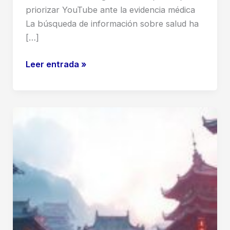
priorizar YouTube ante la evidencia médica
La búsqueda de información sobre salud ha
[…]
Los
Leer entrada »
resúmenes
de
IA
de
Google
citan
a
YouTube
más
que
a
cualquier