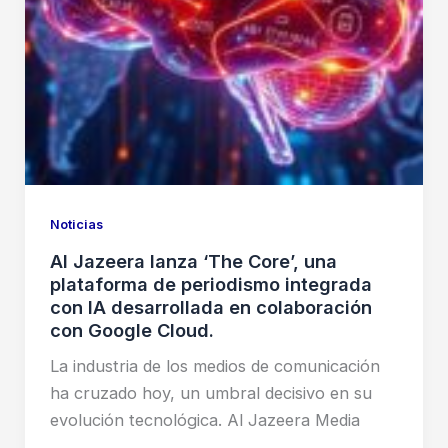
presión
de
las
grandes
entidades
Noticias
Al Jazeera lanza ‘The Core’, una
plataforma de periodismo integrada
con IA desarrollada en colaboración
con Google Cloud.
La industria de los medios de comunicación
ha cruzado hoy, un umbral decisivo en su
evolución tecnológica. Al Jazeera Media