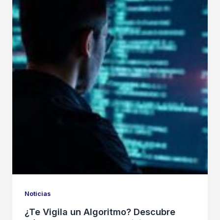
La
Invasión
Algorítmica
que
Desborda
Miles
de
Millones
de
Visitas
Noticias
¿Te Vigila un Algoritmo? Descubre