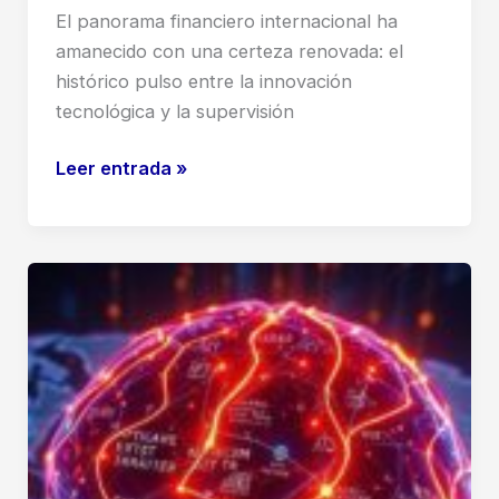
El panorama financiero internacional ha
amanecido con una certeza renovada: el
histórico pulso entre la innovación
tecnológica y la supervisión
La
Leer entrada »
regulación
de
la
IA
en
la
banca
se
transforma
bajo
la