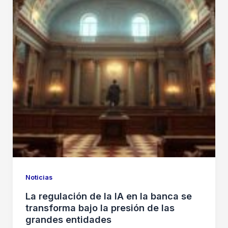
supera
los
142.000
millones
de
dólares
Noticias
La regulación de la IA en la banca se
transforma bajo la presión de las
grandes entidades