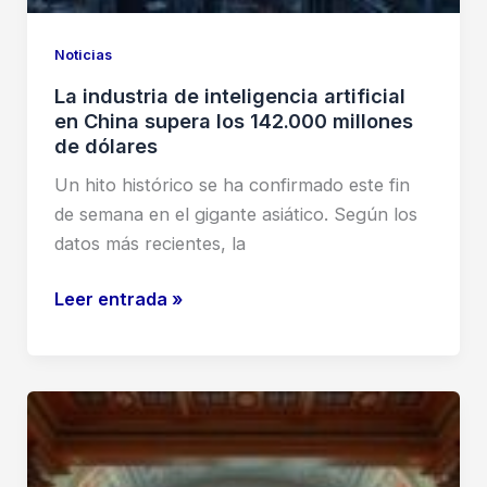
Noticias
La industria de inteligencia artificial
en China supera los 142.000 millones
de dólares
Un hito histórico se ha confirmado este fin
de semana en el gigante asiático. Según los
datos más recientes, la
La
Leer entrada »
industria
de
inteligencia
artificial
en
China