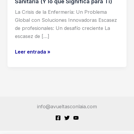
Sanitaria (Y lo que Significa para Ti)
La Crisis de la Enfermería: Un Problema
Global con Soluciones Innovadoras Escasez
de profesionales: Un desafío creciente La
escasez de […]
Robot
Leer entrada »
Enfermero
Taiwán:
La
Sorprendente
Solución
a
info@avueltasconlaia.com
la
Crisis
Sanitaria
(Y