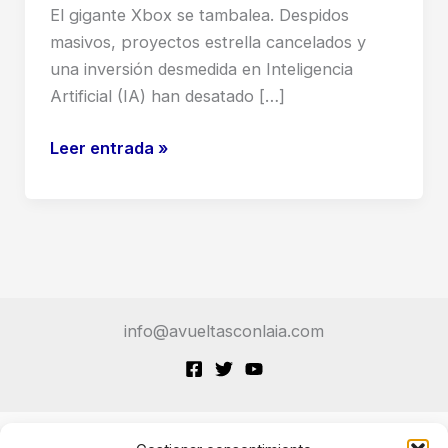
El gigante Xbox se tambalea. Despidos
masivos, proyectos estrella cancelados y
una inversión desmedida en Inteligencia
Artificial (IA) han desatado […]
Crisis
Leer entrada »
en
Xbox:
Despidos
Masivos,
Cancelaciones
y
info@avueltasconlaia.com
una
Apuesta
Arriesgada
por
la