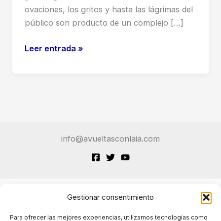
ovaciones, los gritos y hasta las lágrimas del
público son producto de un complejo […]
¡Adiós,
Leer entrada »
Músicos!
Conciertos
con
Inteligencia
Artificial
Llenos
info@avueltasconlaia.com
Hasta
la
Bandera…
¡De
Fans
Gestionar consentimiento
Terminos de Servicio
Creados
Para ofrecer las mejores experiencias, utilizamos tecnologías como
con