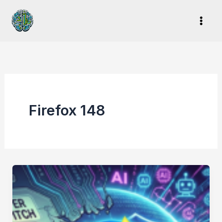
Ir
al
contenido
Firefox 148