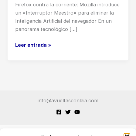
Firefox contra la corriente: Mozilla introduce
un «Interruptor Maestro» para eliminar la
Inteligencia Artificial del navegador En un
panorama tecnológico […]
Firefox
Leer entrada »
añade
controles
para
desactivar
todas
las
info@avueltasconlaia.com
funciones
de
IA
en
su