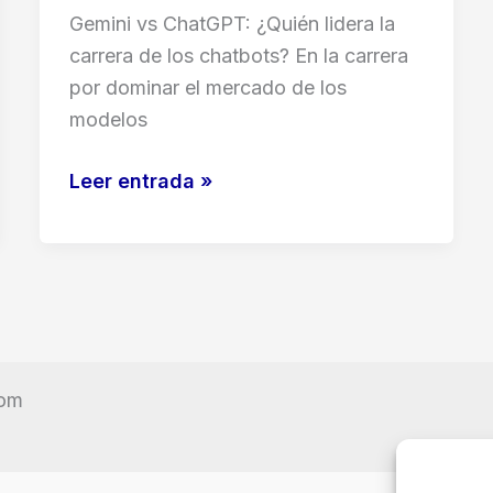
Gemini vs ChatGPT: ¿Quién lidera la
carrera de los chatbots? En la carrera
por dominar el mercado de los
modelos
Gemini
Leer entrada »
vs
ChatGPT:
¿Quién
lidera
la
carrera
com
de
los
chatbots?