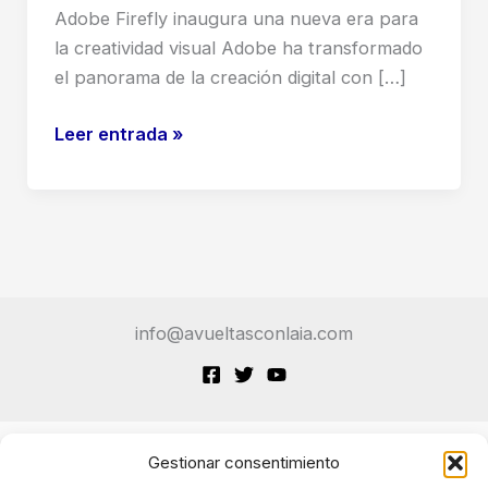
Adobe Firefly inaugura una nueva era para
la creatividad visual Adobe ha transformado
el panorama de la creación digital con […]
Adobe
Leer entrada »
Firefly:
Revolución
en
la
Creación
de
info@avueltasconlaia.com
Imágenes
y
Vídeo
con
IA
Gestionar consentimiento
Terminos de Servicio