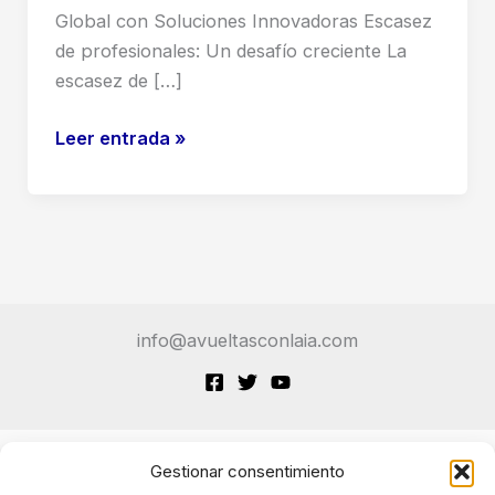
Global con Soluciones Innovadoras Escasez
de profesionales: Un desafío creciente La
escasez de […]
Robot
Leer entrada »
Enfermero
Taiwán:
La
Sorprendente
Solución
a
info@avueltasconlaia.com
la
Crisis
Sanitaria
(Y
lo
Gestionar consentimiento
Terminos de Servicio
que