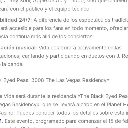
am, J. Rey Soul, Apple de Ap y Taboo, sino que también
ará con el público y el equipo técnico.
bilidad 24/7
: A diferencia de los espectáculos tradici
tará accesible para los fans en todo momento, ofreci
cia continua más allá de los conciertos.
pación musical
: Vida colaborará activamente en las
etaciones, cantando y participando en duetos con J. Re
e la banda.
k Eyed Peas: 3008 The Las Vegas Residency»
e Vida será durante la residencia «The Black Eyed Pe
egas Residency», que se llevará a cabo en el Planet 
asino. Puedes conocer todos los detalles sobre esta 
M
. Este evento, programado para comenzar el 15 de fe