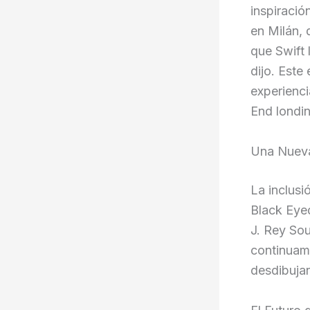
inspiració
en Milán,
que Swift 
dijo. Este
experienci
End londi
Una Nueva
La inclusi
Black Eyed
J. Rey Sou
continuame
desdibujand