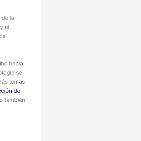
 de la
y el
cia
ino hacia
ología se
 más temas
cción de
no también