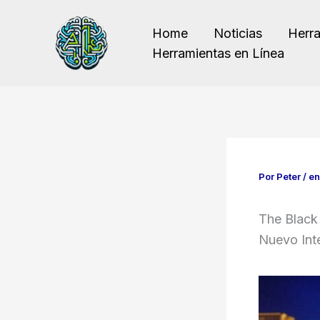
Ir
al
Home
Noticias
Herr
contenido
Herramientas en Línea
Por
Peter
/
en
The Black
Nuevo Int