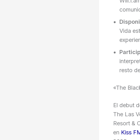
Will.i.
comunic
Disponi
Vida es
experien
Partici
interpr
resto d
«The Blac
El debut d
The Las V
Resort & C
en
Kiss F