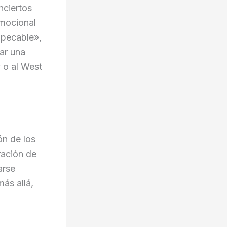
nciertos
emocional
mpecable»,
ar una
 o al West
ón de los
ración de
arse
ás allá,