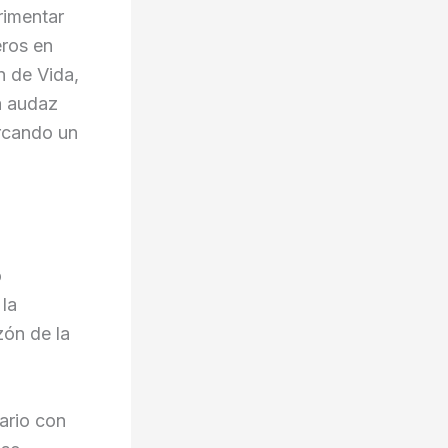
rimentar
eros en
n de Vida,
a audaz
rcando un
o
 la
zón de la
ario con