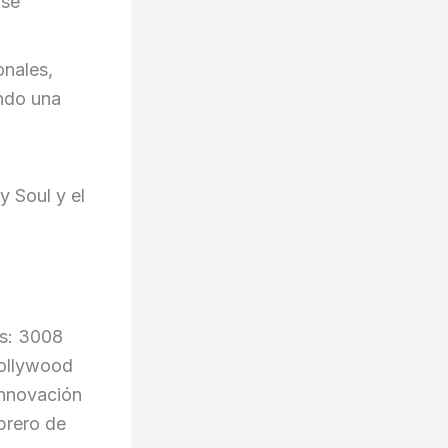
 se
onales,
endo una
y Soul y el
as: 3008
Hollywood
innovación
brero de