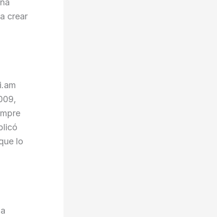
una
a crear
i.am
009,
empre
plicó
que lo
na