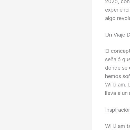
2025, con
experienci
algo revol
Un Viaje D
El concept
señaló que
donde se e
hemos soña
Will.i.am.
lleva a un
Inspiració
Will.i.am 