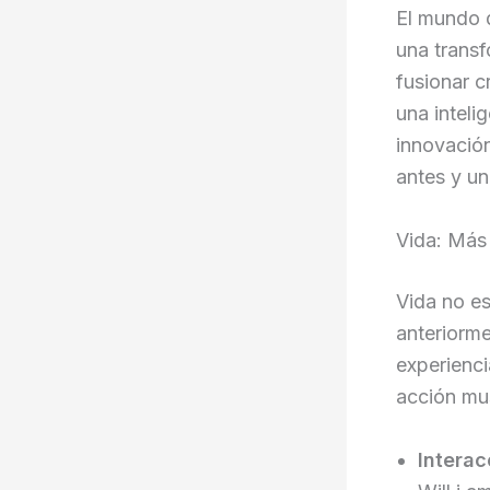
El mundo d
una trans
fusionar c
una inteli
innovació
antes y un
Vida: Más
Vida no e
anteriorme
experienc
acción mus
Interac